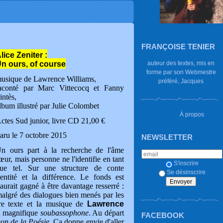
FRANÇOISE TENIER
lice Zeniter :
n ours, of course
auteur des textes, mis en
forme par son Webmestre
usique de Lawrence Williams,
préféré, Jacques
aconté par Marc Vittecocq et Fanny
intès,
lbum illustré par Julie Colombet
À propos
ctes Sud junior, livre CD 21,00 €
aru le 7 octobre 2015
NEWSLETTER
n ours part à la recherche de l'âme
œur, mais personne ne l'identifie en tant
S'inscrire
ue tel. Sur une structure de conte
Se désinscrire
identité et la différence. Le fonds est
 aurait gagné à être davantage resserré :
malgré des dialogues bien menés par les
tre texte et la musique de
Lawrence
un magnifique
soubassophone
. Au départ
FACEBOOK
son de la Poésie
. Ça donne envie d'aller