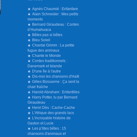
Agnès Chaumié : Enfanfare
Alain Schneider : Mes petits
moments
Bernard Giraudeau : Contes
d’Humahuaca
Bêtes pas si bêtes
Bleu Soleil
Chantal Grimm : La petite
fugue des animaux
Chante le Monde
Contes traditionnels :
Danemark et Islande
D'une île à l'autre
Dis-moi les chansons d'Haïti
Gilles Bizouerne : Ça sent la
chair fraîche
Harold Abraham : Enfantilles
Harry Potter, lu par Bernard
Giraudeau
Henri Dès : Cache-Cache
L'Afrique des grands lacs
L'incroyable histoire de
Gaston et Lucie
Les p’tites bêtes : 15
chansons d'animaux et