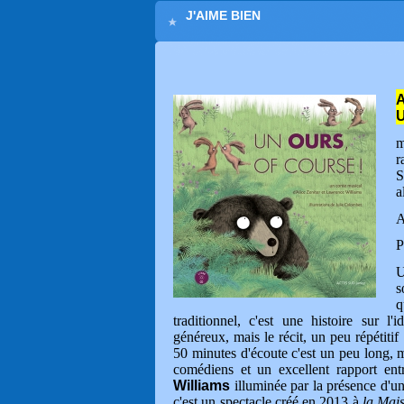
J'AIME BIEN
A
U
m
r
S
a
A
P
U
s
q
traditionnel, c'est une histoire sur l'
généreux, mais le récit, un peu répétitif
50 minutes d'écoute c'est un peu long, 
comédiens et un excellent rapport en
Williams
illuminée par la présence d'
c'est un spectacle créé en 2013 à
la Mai