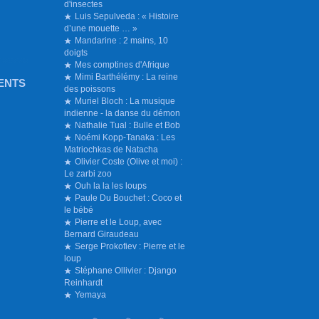
d'insectes
Luis Sepulveda : « Histoire
d’une mouette … »
Mandarine : 2 mains, 10
doigts
Mes comptines d'Afrique
Mimi Barthélémy : La reine
ENTS
des poissons
Muriel Bloch : La musique
indienne - la danse du démon
Nathalie Tual : Bulle et Bob
Noémi Kopp-Tanaka : Les
Matriochkas de Natacha
Olivier Coste (Olive et moi) :
Le zarbi zoo
Ouh la la les loups
Paule Du Bouchet : Coco et
le bébé
Pierre et le Loup, avec
Bernard Giraudeau
Serge Prokofiev : Pierre et le
loup
Stéphane Ollivier : Django
Reinhardt
Yemaya