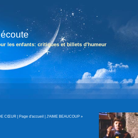
l'écoute
ur les enfants: critiques et billets d'humeur
DE CŒUR
|
Page d'accueil
|
J'AIME BEAUCOUP »