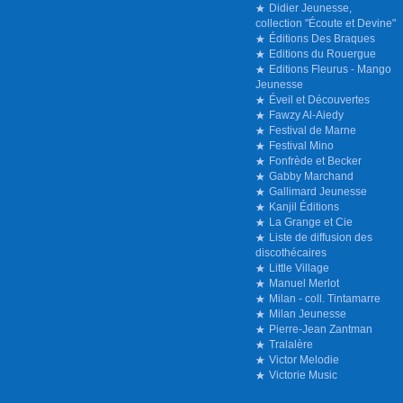
Didier Jeunesse,
collection "Écoute et Devine"
Éditions Des Braques
Editions du Rouergue
Editions Fleurus - Mango
Jeunesse
Éveil et Découvertes
Fawzy Al-Aiedy
Festival de Marne
Festival Mino
Fonfrède et Becker
Gabby Marchand
Gallimard Jeunesse
Kanjil Éditions
La Grange et Cie
Liste de diffusion des
discothécaires
Little Village
Manuel Merlot
Milan - coll. Tintamarre
Milan Jeunesse
Pierre-Jean Zantman
Tralalère
Victor Melodie
Victorie Music