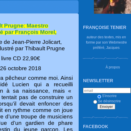
lt Prugne
:
Maestro
FRANÇOISE TENIER
é par François Morel,
auteur des textes, mis en
 de Jean-Pierre Jolicart,
forme par son Webmestre
llustré par Thibault Prugne
préféré, Jacques
 livre CD
22,90
€
 26 octobre 2018
À propos
ra pêcheur comme moi. Ainsi
NEWSLETTER
cidé Lucien qui a recueilli
elin à sa naissance, mais «
S'inscrire
tentait pas de construire
un
Se désinscrire
Lorsqu’il devait enfoncer des
apait en rythme comme on joue
ntre d’une troupe de musiciens
ndue d’un gardien de phare
FACEBOOK
estin du jeune garçon. Les