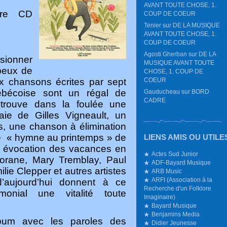
AVANT TOUTE CHOSE, 1.
vre CD
COUP DE COEUR
Tenier
sur
DE LA MUSIQUE
AVANT TOUTE CHOSE, 1.
COUP DE COEUR
Agosti Gherban
sur
DE LA
sionner
MUSIQUE AVANT TOUTE
peux de
CHOSE, 1. COUP DE
dix chansons écrites par sept
COEUR
bécoise sont un régal de
Gauducheau
sur
BORD
CADRE
 trouve dans la foulée une
aie de Gilles Vigneault, un
s, une chanson à élimination
be « hymne au printemps » de
LIENS AMIS OU UTILE
te évocation des vacances en
Actes Sud Junior
 Jorane, Mary Tremblay, Paul
ADF-Bayard Musique
ie Clepper et autres artistes
ARB Music
ARFI (Association à la
d
’
aujourd
’
hui donnent à ce
Recherche d'un Folklore
imonial une vitalité toute
Imaginaire)
Bayard Musique
Benjamins Media
lbum avec les paroles des
Didier Jeunesse