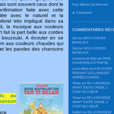
sis sont souvent ceux dont le
Pour afficher sur mon mur
firmation faite avec cette
Connection
ntée avec le naturel et la
 Morel très impliqué dans sa
cit, la musique aux couleurs
COMMENTAIRES RÉC
t fait la part belle aux cordes
, bouzouki. A écouter en se
Zad
sur
DEUX CONTES
MUSICAUX
um aux couleurs chaudes qui
e et les paroles des chansons
Zad
sur
DEUX CONTES
MUSICAUX
Laurence de Billy
sur
ANNE
SYLVESTRE EST PARTIE...
Louis-Marie
sur
A ÉCOUTER
PENDANT LES LONGUES
SOIRÉES D’HIVER -...
Tenier
sur
DE LA MUSIQUE
AVANT TOUTE CHOSE, 1.
COUP DE COEUR
lic au
Tenier
sur
DE LA MUSIQUE
anson
AVANT TOUTE CHOSE, 1.
COUP DE COEUR
ance
Kattam
sur
DE LA MUSIQUE