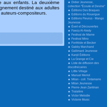
se aux enfants. La deuxième
Didier Jeunesse,
collection "Écoute et Devine"
gnement destiné aux adultes
Éditions Des Braques
s auteurs-compositeurs.
Editions du Rouergue
Editions Fleurus - Mango
Jeunesse
Éveil et Découvertes
Fawzy Al-Aiedy
Festival de Marne
Festival Mino
Fonfrède et Becker
Gabby Marchand
Gallimard Jeunesse
Kanjil Éditions
La Grange et Cie
Liste de diffusion des
discothécaires
Little Village
Manuel Merlot
Milan - coll. Tintamarre
Milan Jeunesse
Pierre-Jean Zantman
Tralalère
Victor Melodie
Victorie Music