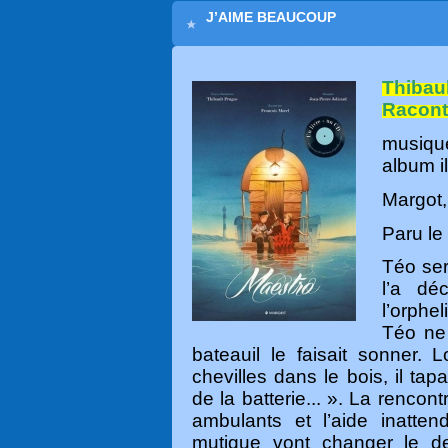
J’AIME BEAUCOUP
Thibau
Racont
musique
album i
Margot,
Paru
le
Téo se
l’a dé
l’orph
Téo ne 
bateau
il le faisait sonner. 
chevilles dans le bois, il t
de la batterie... ». La renco
ambulants et l’aide inatte
mutique vont changer le d