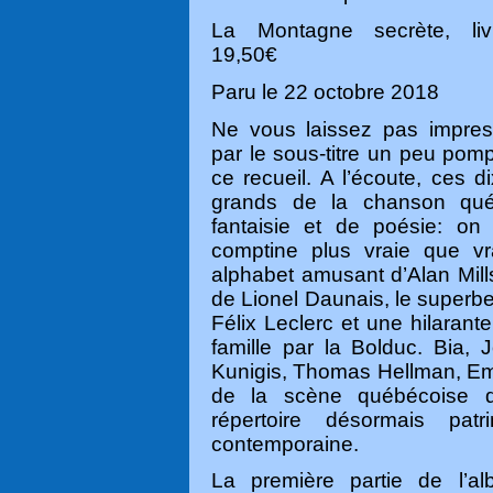
La Montagne secrète, li
19
,50
€
Paru le 22 octobre 2018
Ne vous laissez pas impres
par le sous-titre un peu pom
ce recueil. A l’écoute, ces 
grands de la chanson qué
fantaisie et de poésie: on
comptine plus vraie que vr
alphabet amusant d’Alan Mill
de Lionel Daunais, le super
Félix Leclerc et une hilaran
famille par la Bolduc. Bia,
Kunigis, Thomas Hellman, Emil
de la scène qu
ébé
coise 
répertoire désormais patr
contemporaine.
La première partie de l’a