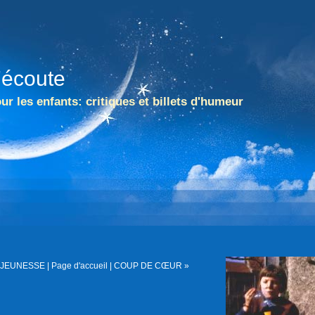
l'écoute
ur les enfants: critiques et billets d'humeur
R JEUNESSE
|
Page d'accueil
|
COUP DE CŒUR »