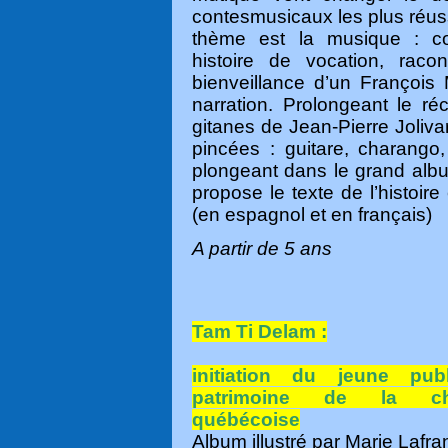
contes
musicaux les plus réus
thème est la musique : con
histoire de vocation, raco
bienveillance d’un François
narration. Prolongeant le ré
gitanes de Jean-Pierre Jolivar
pincées : guitare, charango
plongeant dans le grand alb
propose le texte de l’histoir
(en espagnol et en français)
A partir de 5 ans
Tam Ti Delam :
initiation du jeune pub
patrimoine de la ch
québécoise
Album illustré par Marie Lafr