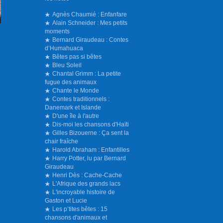
Agnès Chaumié : Enfanfare
Alain Schneider : Mes petits
moments
Bernard Giraudeau : Contes
d’Humahuaca
Bêtes pas si bêtes
Bleu Soleil
Chantal Grimm : La petite
fugue des animaux
Chante le Monde
Contes traditionnels :
Danemark et Islande
D'une île à l'autre
Dis-moi les chansons d'Haïti
Gilles Bizouerne : Ça sent la
chair fraîche
Harold Abraham : Enfantilles
Harry Potter, lu par Bernard
Giraudeau
Henri Dès : Cache-Cache
L'Afrique des grands lacs
L'incroyable histoire de
Gaston et Lucie
Les p’tites bêtes : 15
chansons d'animaux et