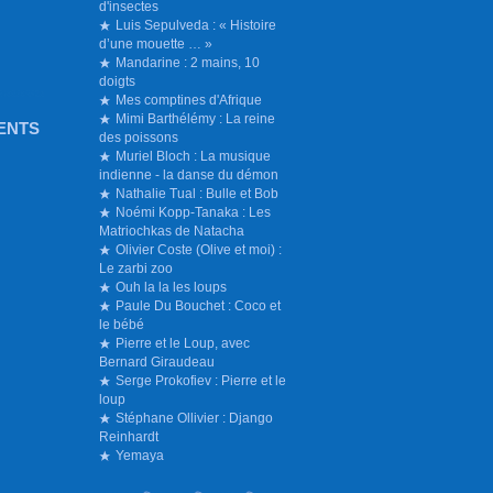
d'insectes
Luis Sepulveda : « Histoire
d’une mouette … »
Mandarine : 2 mains, 10
doigts
Mes comptines d'Afrique
Mimi Barthélémy : La reine
ENTS
des poissons
Muriel Bloch : La musique
indienne - la danse du démon
Nathalie Tual : Bulle et Bob
Noémi Kopp-Tanaka : Les
Matriochkas de Natacha
Olivier Coste (Olive et moi) :
Le zarbi zoo
Ouh la la les loups
Paule Du Bouchet : Coco et
le bébé
Pierre et le Loup, avec
Bernard Giraudeau
Serge Prokofiev : Pierre et le
loup
Stéphane Ollivier : Django
Reinhardt
Yemaya