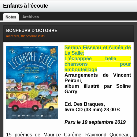
Enfants à l'écoute
Notes
Archives
BONHEURS D’OCTOBRE
mercredi, 02 octobre 2019
Serena Fisseau et Aimée de
La Salle
:
L'échappée belle :
chansons pour
embouteillage
Arrangements de Vincent
Peirani,
album illustré par Soline
Garry
Ed. Des Braques,
livre CD (33 min) 23,00 €
Paru le 19 septembre 2019
15 poèmes de Maurice Carême, Raymond Queneau,