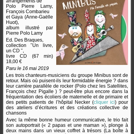
arrangements de
Polo Pierre Lamy,
François Combarieu
et Gaya (Anne-Gaëlle
Huot),
album illustré par
Pierre Polo Lamy
Ed. Des Braques,
collection "Un livre,
un CD ",
livre CD (67 min)
18,00 €
Paru le 16 mai 2019
Les trois chanteurs-musiciens du groupe Minibus sont de
retour. Mais où puisent-ils leur formidable énergie ? dans
leur carrière parallèle de rocker (Polo chez les Satellites,
François chez Pigalle ) ? peut-être plus encore dans la
fréquentation des écoliers de maternelle et de primaire et
des petits patients de l’hôpital Necker (
cliquer ici
) pour
des ateliers d’écritures et des créations collective de
chansons
Avec la même bonne humeur communicative, le trio fait
son autoportrait (« 2 papas et une maman »), plonge à
deux mains dans un vieux coffret à trésors (La boîte à