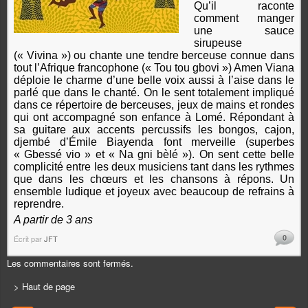
Qu’il raconte
comment manger
une sauce
sirupeuse
(« Vivina ») ou chante une tendre berceuse connue dans
tout l’Afrique francophone (« Tou tou gbovi ») Amen Viana
déploie le charme d’une belle voix aussi à l’aise dans le
parlé que dans le chanté. On le sent totalement impliqué
dans ce répertoire de berceuses, jeux de mains et rondes
qui ont accompagné son enfance à Lomé. Répondant à
sa guitare aux accents percussifs les bongos, cajon,
djembé d’Émile Biayenda font merveille (superbes
« Gbessé vio » et « Na gni bèlé »). On sent cette belle
complicité entre les deux musiciens tant dans les rythmes
que dans les chœurs et les chansons à répons. Un
ensemble ludique et joyeux avec beaucoup de refrains à
reprendre.
A partir de 3 ans
0
Écrit par
JFT
Les commentaires sont fermés.
> Haut de page