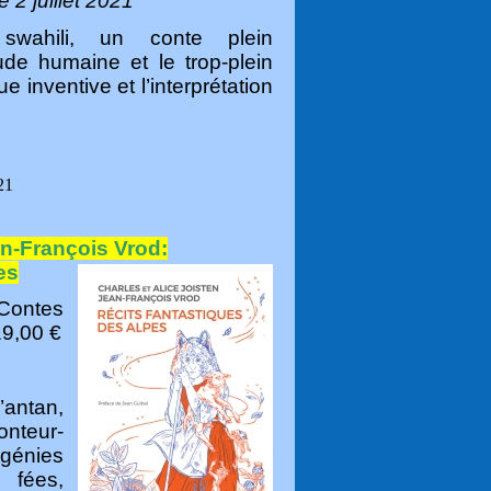
e 2 juillet 2021
swahili, un conte plein
tude humaine et le trop-plein
 inventive et l’interprétation
21
an-François Vrod:
es
Contes
19,00 €
antan,
nteur-
génies
 fées,