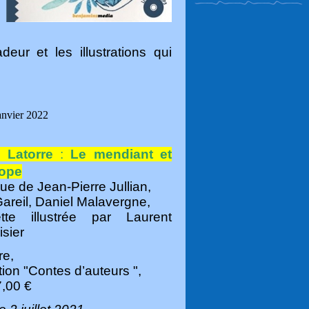
ur et les illustrations qui
anvier 2022
 Latorre
:
Le mendiant et
lope
ue de Jean-Pierre Jullian,
areil, Daniel Malavergne,
tte illustrée par Laurent
isier
re,
tion "Contes d’auteurs ",
,00 €