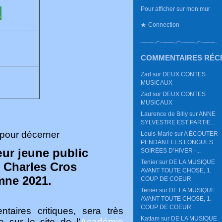
Pour afficher sur mon mur
,
Connection
COMMENTAIRES RÉC
Zad
sur
DEUX CONTES
MUSICAUX
Zad
sur
DEUX CONTES
MUSICAUX
Laurence de Billy
sur
ANNE
SYLVESTRE EST PARTIE...
 pour décerner
Louis-Marie
sur
A ÉCOUTER
PENDANT LES LONGUES
ur jeune public
SOIRÉES D’HIVER -...
Tenier
sur
DE LA MUSIQUE
 Charles Cros
AVANT TOUTE CHOSE, 1.
mne 2021.
COUP DE COEUR
Tenier
sur
DE LA MUSIQUE
AVANT TOUTE CHOSE, 1.
COUP DE COEUR
taires critiques, sera très
Kattam
sur
DE LA MUSIQUE
 sur le site de l’
Académie