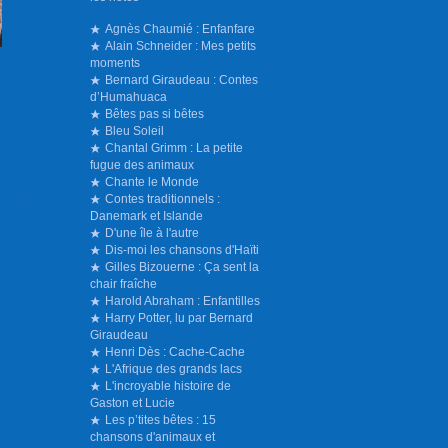
Agnès Chaumié : Enfanfare
Alain Schneider : Mes petits
moments
Bernard Giraudeau : Contes
d’Humahuaca
Bêtes pas si bêtes
Bleu Soleil
Chantal Grimm : La petite
fugue des animaux
Chante le Monde
Contes traditionnels :
Danemark et Islande
D'une île à l'autre
Dis-moi les chansons d'Haïti
Gilles Bizouerne : Ça sent la
chair fraîche
Harold Abraham : Enfantilles
Harry Potter, lu par Bernard
Giraudeau
Henri Dès : Cache-Cache
L'Afrique des grands lacs
L'incroyable histoire de
Gaston et Lucie
Les p’tites bêtes : 15
chansons d'animaux et