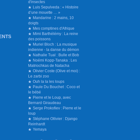
d'insectes
Luis Sepulveda : « Histoire
d’une mouette … »
Mandarine : 2 mains, 10
doigts
Mes comptines d'Afrique
Mimi Barthélémy : La reine
ENTS
des poissons
Muriel Bloch : La musique
indienne - la danse du démon
Nathalie Tual : Bulle et Bob
Noémi Kopp-Tanaka : Les
Matriochkas de Natacha
Olivier Coste (Olive et moi) :
Le zarbi zoo
Ouh la la les loups
Paule Du Bouchet : Coco et
le bébé
Pierre et le Loup, avec
Bernard Giraudeau
Serge Prokofiev : Pierre et le
loup
Stéphane Ollivier : Django
Reinhardt
Yemaya