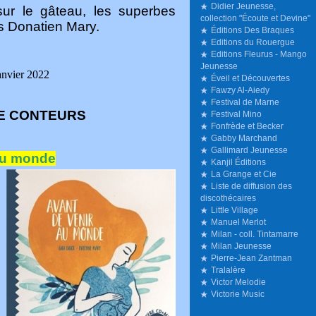
Didier Jeunesse,
sur le gâteau, les superbes
collection "Écoute et Devine"
es Donatien Mary.
Éditions Des Braques
Editions du Rouergue
Editions Fleurus - Mango
Jeunesse
anvier 2022
Éveil et Découvertes
Fawzy Al-Aiedy
Festival de Marne
DE CONTEURS
Festival Mino
Fonfrède et Becker
Gabby Marchand
Gallimard Jeunesse
au monde
Kanjil Éditions
La Grange et Cie
Liste de diffusion des
discothécaires
Little Village
Manuel Merlot
Milan - coll. Tintamarre
Milan Jeunesse
Pierre-Jean Zantman
Tralalère
Victor Melodie
Victorie Music