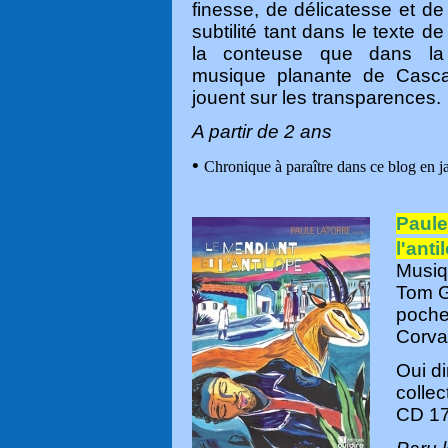
finesse, de délicatesse et de
subtilité tant dans le texte de
la conteuse que dans la
musique planante de Cascade
jouent sur les transparences.
A partir de 2 ans
•
Chronique à paraître dans ce blog en j
Paule
l'anti
Musiq
Tom G
poche
Corva
Oui di
collec
CD 17