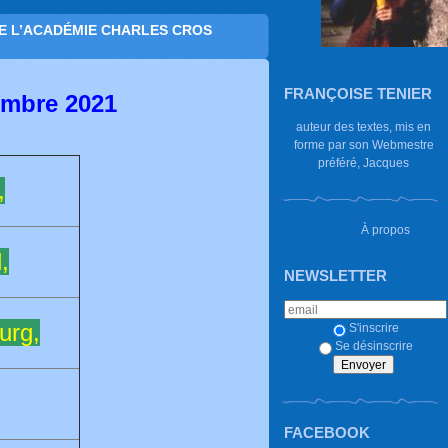
E L’ACADÉMIE CHARLES CROS
FRANÇOISE TENIER
embre 2021
auteur des textes, mis en
forme par son Webmestre
préféré, Jacques
,
À propos
,
NEWSLETTER
urg,
S'inscrire
Se désinscrire
FACEBOOK