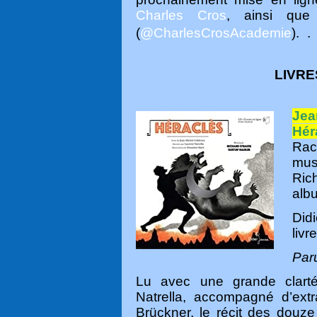
Charles Cros
, ainsi qu
(
@CharlesCrosAcademie
).
.
LIVRE
Je
Hér
Rac
mus
Ric
albu
Didi
livr
Par
Lu avec une grande clart
Natrella, accompagné d’ext
Brückner, le récit des douz