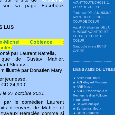
AVANT TOUTE CHOSE, 1.
e sur sa page Facebook
COUP DE COEUR
Tenier
sur
DE LA MUSIQUE
AVANT TOUTE CHOSE, 1.
COUP DE COEUR
S LUS
Agosti Gherban
sur
DE LA
MUSIQUE AVANT TOUTE
CHOSE, 1. COUP DE
COEUR
an-Michel Coblence :
Gauducheau
sur
BORD
aclès
CADRE
onté par Laurent Natrella,
ique de Gustav Mahler,
hard Strauss,
LIENS AMIS OU UTILE
m illustré par
Donatien Mary
Actes Sud Junior
er jeunesse,
ADF-Bayard Musique
e CD 24,90 €
ARB Music
ARFI (Association à la
u le 27 octobre 2021
Recherche d'un Folklore
Imaginaire)
é par le comédien Laurent
Bayard Musique
raits d’œuvres de Mahler et
Benjamins Media
e travaux Héraclès comme si
Didier Jeunesse