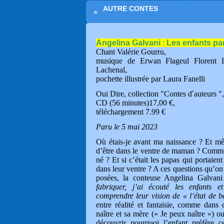
AUTRE CONTES
Angelina Galvani
:
Les enfants p
Chant Valérie Gourru,
musique de Erwan Flageul Florent D
Lachenal,
pochette illustrée par Laura Fanelli
Oui Dire, collection "Contes d
’
auteurs ",
CD (56 minutes)17,00 €,
téléchargement 7.99 €
Paru le 5 mai 2023
Où étais-je avant ma naissance ? Et m
d’être dans le ventre de maman ? Comme
né ? Et si c’était les papas qui portaient
dans leur ventre ? A ces questions qu’on 
posées, la conteuse Angelina Galvani
fabriquer, j’ai écouté les enfants
comprendre leur vision de « l’état de 
entre réalité et fantaisie, comme dans
naître et sa mère (« Je peux naître ») ou
découvrir pourquoi l’enfant préfère c