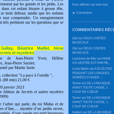
mment par les grands et les petits. Les
Pour afficher sur mon mur
dans cet enfant bizarre à grosse tête,
se tenir debout, tandis que les enfants
Connection
ur tout comprendre. Un enregistrement
nt très pertinent sur les questions que se
COMMENTAIRES RÉC
Zad
sur
DEUX CONTES
MUSICAUX
Gallay, Béatrice Maillet, Irène
Zad
sur
DEUX CONTES
Secrets et mystères
MUSICAUX
ue de Jean-Pierre Yvert, Hélène
Laurence de Billy
sur
ANNE
e, Jean-Pierre Sarzier,
SYLVESTRE EST PARTIE...
ustré par Martin Jarrie
Louis-Marie
sur
A ÉCOUTER
PENDANT LES LONGUES
, collection "La puce à l
’
oreille ",
SOIRÉES D’HIVER -...
. (88 min) 21,00 €
Tenier
sur
DE LA MUSIQUE
20 janvier 2023
AVANT TOUTE CHOSE, 1.
le édition de
Secrets et autres mystères
COUP DE COEUR
2009)
Tenier
sur
DE LA MUSIQUE
AVANT TOUTE CHOSE, 1.
e l’arbre qui parle, du roi Midas et de
COUP DE COEUR
lles d’âne,… mystère d’un jardin secret,
Kattam
sur
DE LA MUSIQUE
 tombée, d’une parole qui rend heureuses