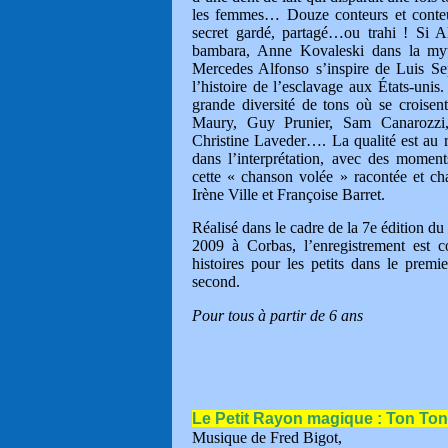
les femmes… Douze conteurs et conteus
secret gardé, partagé…ou trahi ! Si A
bambara, Anne Kovaleski dans la mytho
Mercedes Alfonso s’inspire de Luis Sep
l’histoire de l’esclavage aux États-unis.
grande diversité de tons où se croisent
Maury, Guy Prunier, Sam Canarozzi
Christine Laveder…. La qualité est au r
dans l’interprétation, avec des moment
cette « chanson volée » racontée et cha
Irène Ville et Françoise Barret.
Réalisé dans le cadre de la 7e édition du
2009 à Corbas, l’enregistrement est c
histoires pour les petits dans le prem
second.
Pour tous à partir de 6 ans
Le Petit Rayon magique : Ton Ton
Musique de Fred Bigot,