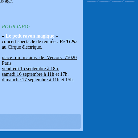
us âgé.
POUR INFO:
«
Le petit rayon magique
»
concert spectacle de rentrée :
Pe Ti Pa
au Cirque électrique,
place du maquis de Vercors 75020
Paris
vendredi 15 septembre à 18h
,
samedi 16 septembre à 11h
et 17h,
dimanche 17 septembre à 11h
et 15h.