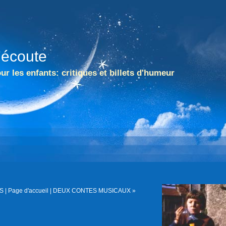
l'écoute
ur les enfants: critiques et billets d'humeur
S
|
Page d'accueil
|
DEUX CONTES MUSICAUX »