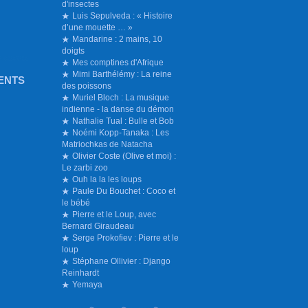
d'insectes
Luis Sepulveda : « Histoire
d’une mouette … »
Mandarine : 2 mains, 10
doigts
Mes comptines d'Afrique
Mimi Barthélémy : La reine
ENTS
des poissons
Muriel Bloch : La musique
indienne - la danse du démon
Nathalie Tual : Bulle et Bob
Noémi Kopp-Tanaka : Les
Matriochkas de Natacha
Olivier Coste (Olive et moi) :
Le zarbi zoo
Ouh la la les loups
Paule Du Bouchet : Coco et
le bébé
Pierre et le Loup, avec
Bernard Giraudeau
Serge Prokofiev : Pierre et le
loup
Stéphane Ollivier : Django
Reinhardt
Yemaya