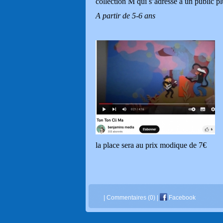
collection M qui s’adresse à un public pl
A partir de 5-6 ans
la place sera au prix modique de 7€
|
Commentaires (0)
|
Facebook