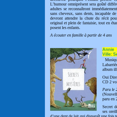
L’humour omniprésent sera goûté différe
adultes se reconnaîtront immédiatement 
sans cheveux, sans dents, incapable de 
devront attendre la chute du récit po
original et plein de fantaisie, tout en éta
posent les enfants.
A écouter en famille à partir de 4 ans
Annie 
Ville: 
Musiq
Labarrièr
album ill
Oui Dire
CD 2 vol
Paru le 
(Nouvel
paru en 
Secret d
ses orei
d’une dent de lait qui disparaît une fois