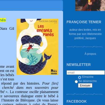
anés
FRANÇOISE TENIER
iara Gil
auteur des textes, mis en
forme par son Webmestre
préféré, Jacques
À propos
NEWSLETTER
ême avant
nt on est
 les bébés
S'inscrire
s’est tous
Se désinscrire
 répond par des histoires.
Pour [les]
 et cherché dans mes souvenirs pour
bébé
». La conteuse oscille plaisamment
 ce savoureux dialogue entre le bébé à
 l’histoire de Blérojane. (Je vous laisse
FACEBOOK
e curieux prénom à celui de Pierre).