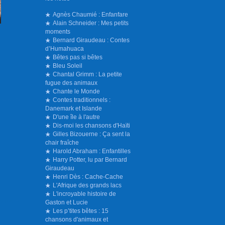
Agnès Chaumié : Enfanfare
Alain Schneider : Mes petits
moments
Bernard Giraudeau : Contes
d’Humahuaca
Bêtes pas si bêtes
Bleu Soleil
Chantal Grimm : La petite
fugue des animaux
Chante le Monde
Contes traditionnels :
Danemark et Islande
D'une île à l'autre
Dis-moi les chansons d'Haïti
Gilles Bizouerne : Ça sent la
chair fraîche
Harold Abraham : Enfantilles
Harry Potter, lu par Bernard
Giraudeau
Henri Dès : Cache-Cache
L'Afrique des grands lacs
L'incroyable histoire de
Gaston et Lucie
Les p’tites bêtes : 15
chansons d'animaux et