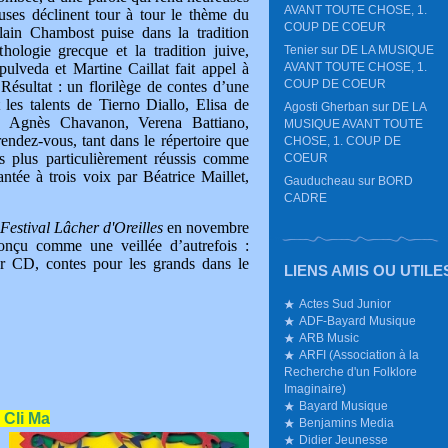
AVANT TOUTE CHOSE, 1.
es déclinent tour à tour le thème du
COUP DE COEUR
lain Chambost puise dans la tradition
logie grecque et la tradition juive,
Tenier
sur
DE LA MUSIQUE
AVANT TOUTE CHOSE, 1.
ulveda et Martine Caillat fait appel à
COUP DE COEUR
 Résultat : un florilège de contes d’une
 les talents de Tierno Diallo, Elisa de
Agosti Gherban
sur
DE LA
, Agnès Chavanon, Verena Battiano,
MUSIQUE AVANT TOUTE
endez-vous, tant dans le répertoire que
CHOSE, 1. COUP DE
s plus particulièrement réussis comme
COEUR
ntée à trois voix par Béatrice Maillet,
Gauducheau
sur
BORD
CADRE
Festival Lâcher d'Oreilles
en novembre
onçu comme une veillée d’autrefois :
ier CD, contes pour les grands dans le
LIENS AMIS OU UTILE
Actes Sud Junior
ADF-Bayard Musique
ARB Music
ARFI (Association à la
Recherche d'un Folklore
Imaginaire)
Bayard Musique
 Cli Ma
Benjamins Media
Didier Jeunesse