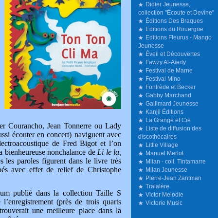
Didier Jeunesse,
collection "Écoute et Devine"
Éditions Des Braques
Editions du Rouergue
Editions Fleurus - Mango
Jeunesse
Éveil et Découvertes
Fawzy Al-Aiedy
Festival de Marne
Festival Mino
Fonfrède et Becker
Gabby Marchand
Gallimard Jeunesse
Kanjil Éditions
La Grange et Cie
her Courancho, Jean Tonnerre ou Lady
Liste de diffusion des
si écouter en concert) naviguent avec
discothécaires
ectroacoustique de Fred Bigot et l’on
Little Village
s, la bienheureuse nonchalance de
Li le la,
Manuel Merlot
 les paroles figurent dans le livre très
Milan - coll. Tintamarre
pés avec effet de relief de Christophe
Milan Jeunesse
Pierre-Jean Zantman
Tralalère
um publié dans la collection Taille S
Victor Melodie
 l’enregistrement (près de trois quarts
Victorie Music
 trouverait une meilleure place dans la