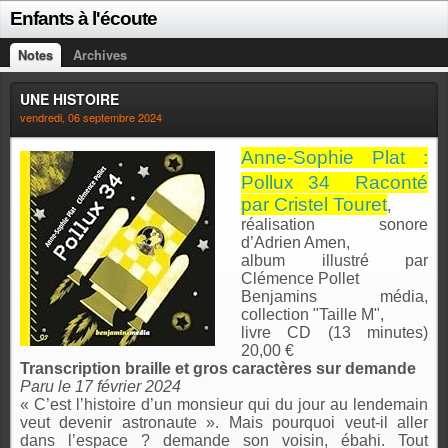
Enfants à l'écoute
Notes
Archives
UNE HISTOIRE
vendredi, 06 septembre 2024
Anne-Sophie Plat :
Pollux 34 Raconté
par Cristel Touret
,
réalisation sonore
d’Adrien Amen,
album illustré par
Clémence Pollet
Benjamins média,
collection "Taille M",
livre CD (13 minutes)
20,00 €
Transcription braille et gros caractères sur demande
Paru le 17 février 2024
« C’est l’histoire d’un monsieur qui du jour au lendemain
veut devenir astronaute ». Mais pourquoi veut-il aller
dans l’espace ? demande son voisin, ébahi. Tout