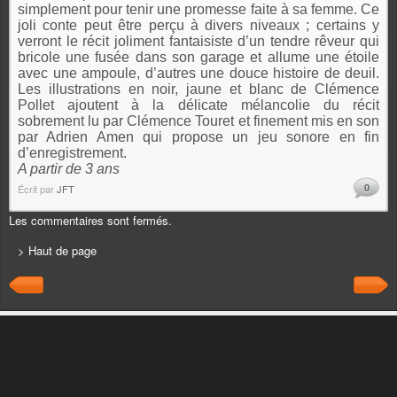
simplement pour tenir une promesse faite à sa femme. Ce
joli conte peut être perçu à divers niveaux ; certains y
verront le récit joliment fantaisiste d’un tendre rêveur qui
bricole une fusée dans son garage et allume une étoile
avec une ampoule, d’autres une douce histoire de deuil.
Les illustrations en noir, jaune et blanc de Clémence
Pollet ajoutent à la délicate mélancolie du récit
sobrement lu par Clémence Touret et finement mis en son
par Adrien Amen qui propose un jeu sonore en fin
d’enregistrement.
A partir de 3 ans
0
Écrit par
JFT
Les commentaires sont fermés.
> Haut de page