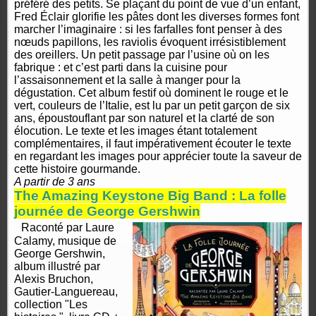
préféré des petits. Se plaçant du point de vue d’un enfant,
Fred Éclair glorifie les pâtes dont les diverses formes font
marcher l’imaginaire : si les farfalles font penser à des
nœuds papillons, les raviolis évoquent irrésistiblement
des oreillers. Un petit passage par l’usine où on les
fabrique : et c’est parti dans la cuisine pour
l’assaisonnement et la salle à manger pour la
dégustation. Cet album festif où dominent le rouge et le
vert, couleurs de l’Italie, est lu par un petit garçon de six
ans, époustouflant par son naturel et la clarté de son
élocution. Le texte et les images étant totalement
complémentaires, il faut impérativement écouter le texte
en regardant les images pour apprécier toute la saveur de
cette histoire gourmande.
A partir de 3 ans
The Amazing Keystone Big Band : La folle
journée de George
Gershwin
Raconté par Laure
Calamy, musique de
George Gershwin,
album illustré par
Alexis Bruchon,
Gautier-Languereau,
collection "Les