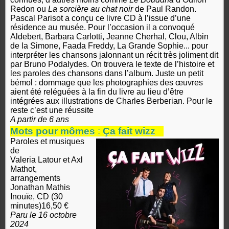
Redon ou
La sorcière au chat noir
de Paul Randon.
Pascal Parisot a conçu ce livre CD à l’issue d’une
résidence au musée. Pour l’occasion il a convoqué
Aldebert, Barbara Carlotti, Jeanne Cherhal, Clou, Albin
de la Simone, Faada Freddy, La Grande Sophie... pour
interpréter les chansons jalonnant un récit très joliment dit
par Bruno Podalydes. On trouvera le texte de l’histoire et
les paroles des chansons dans l’album. Juste un petit
bémol : dommage que les photographies des œuvres
aient été reléguées à la fin du livre au lieu d’être
intégrées aux illustrations de Charles Berberian. Pour le
reste c’est une réussite
A partir de 6 ans
Mots pour mômes
:
Ça fait wizz
Paroles et musiques
de
Valeria Latour et Axl
Mathot,
arrangements
Jonathan Mathis
Inouïe, CD (30
minutes)16,50 €
Paru le 16 octobre
2024