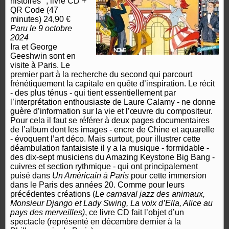
histoires ", livre CD +
QR Code (47
minutes) 24,90 €
Paru le 9 octobre
2024
Ira et George
Geeshwin sont en
visite à Paris. Le
premier part à la recherche du second qui parcourt
frénétiquement la capitale en quête d’inspiration. Le récit
- des plus ténus - qui tient essentiellement par
l’interprétation enthousiaste de Laure Calamy - ne donne
guère d’information sur la vie et l’œuvre du compositeur.
Pour cela il faut se référer à deux pages documentaires
de l
’
album dont les images - encre de Chine et aquarelle
- évoquent l’art déco. Mais surtout, pour illustrer cette
déambulation fantaisiste il y a la musique - formidable -
des dix-sept musiciens du Amazing Keystone Big Bang -
cuivres et section rythmique - qui ont principalement
puisé dans
Un Américain à Paris
pour cette immersion
dans le Paris des années 20. Comme pour leurs
précédentes créations (
Le carnaval jazz des animaux,
Monsieur Django et Lady Swing, La voix d’Ella, Alice au
pays des merveilles)
, ce livre CD fait l’objet d’un
spectacle (représenté en décembre dernier à la