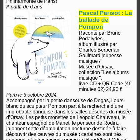
Philharmonie de Paris)
A partir de 6 ans
Pascal Parisot : La
ballade de
Pompon
Raconté par Bruno
Podalydes,
album illustré par
Charles Berberian
Gallimard jeunesse
musique /
Musée d’Orsay,
collection "Les albums
musique ",
livre CD + QR Code (46
minutes 02) 24,90 €
Paru le 3 octobre 2024
Accompagné par la petite danseuse de Degas, l’ours
blanc du sculpteur Pompon part à la recherche d’une
improbable banquise dans les salles désertes du musée
d’Orsay. Les petits monstres de Léopold Chauveau, le
chanteur espagnol de Manet, le penseur de Rodin,..
jalonnent cette déambulation nocturne destinée à faire
découvrir des œuvres du musée : certaines sont très
connues, d’autres moins comme
Le Bouddha
d’Odilon