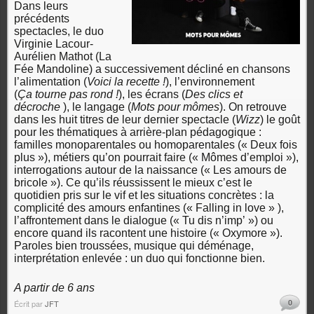
Dans leurs
précédents
spectacles, le duo
Virginie Lacour-
Aurélien Mathot (La
Fée Mandoline) a successivement décliné en chansons
l’alimentation (
Voici la recette !
), l’environnement
(
Ça tourne pas rond !
), les écrans (
Des clics et
décroche
), le langage (
Mots pour mômes
). On retrouve
dans les huit titres de leur dernier spectacle (
Wizz
) le goût
pour les thématiques à arrière-plan pédagogique :
familles monoparentales ou homoparentales (« Deux fois
plus »), métiers qu’on pourrait faire (« Mômes d’emploi »),
interrogations autour de la naissance (« Les amours de
bricole »). Ce qu’ils réussissent le mieux c’est le
quotidien pris sur le vif et les situations concrètes : la
complicité des amours enfantines (« Falling in love » ),
l’affrontement dans le dialogue (« Tu dis n’imp’ ») ou
encore quand ils racontent une histoire (« Oxymore »).
Paroles bien troussées, musique qui déménage,
interprétation enlevée : un duo qui fonctionne bien.
A partir de 6 ans
0
Écrit par
JFT