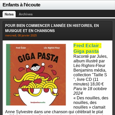
Enfants à l'écoute
Notes
Archives
POUR BIEN COMMENCER L’ANNÉE EN HISTOIRES, EN
MUSIQUE ET EN CHANSONS
mercredi, 08 janvier 2025
Fred Eclair
:
Giga pasta
Raconté par Jules,
album illustré par
Léo Righini-Fleur
Benjamins média,
collection "Taille S
", livre CD (11
minutes) 18,00 €
Paru le 18 octobre
2024
« Des nouilles, des
nouilles, des
nouilles » clamait
Anne Sylvestre dans une chanson qui célébrait le plat