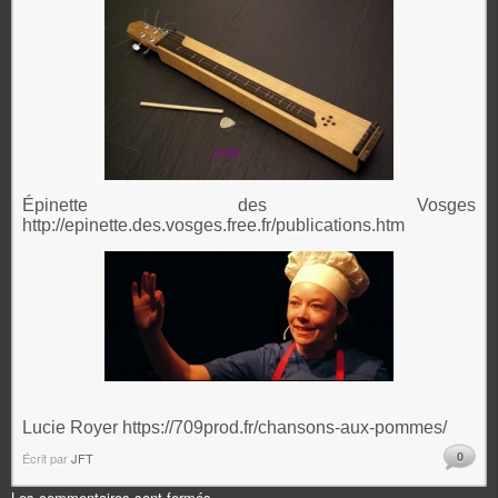
Épinette des Vosges
http://epinette.des.vosges.free.fr/publications.htm
Lucie Royer https://709prod.fr/chansons-aux-pommes/
0
Écrit par
JFT
Les commentaires sont fermés.