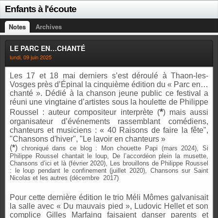
Enfants à l'écoute
Notes
Archives
LE PARC EN…CHANTÉ
lundi, 09 juin 2025
Les 17 et 18 mai derniers s’est déroulé à Thaon-les-
Vosges près d’Épinal la cinquième édition du « Parc en…
chanté ». Dédié à la chanson jeune public ce festival a
réuni une vingtaine d’artistes sous la houlette de Philippe
*
Roussel : auteur compositeur interprète (
) mais aussi
organisateur d’événements rassemblant comédiens,
chanteurs et musiciens : « 40 Raisons de faire la fête",
"Chansons d'hiver", "Le lavoir en chanteurs »
(
*
)
chroniqué dans ce blog : Mon chouette Papi (mars 2024), Si
Philippe Roussel chantait le loup, De l’accordéon plein la musette,
Chansons d’ici et là (février 2020), Les brouillons de Philippe Roussel
: le loup pendant le confinement (juillet 2020), Chansons sur Saint
Nicolas et les autres (décembre 2017)
Pour cette dernière édition le trio Méli Mômes galvanisait
la salle avec « Du mauvais pied », Ludovic Hellet et son
complice Gilles Marfaing faisaient danser parents et