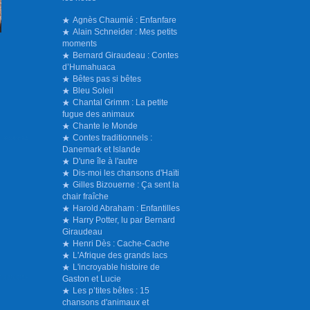
Agnès Chaumié : Enfanfare
Alain Schneider : Mes petits
moments
Bernard Giraudeau : Contes
d’Humahuaca
Bêtes pas si bêtes
Bleu Soleil
Chantal Grimm : La petite
fugue des animaux
Chante le Monde
Contes traditionnels :
Danemark et Islande
D'une île à l'autre
Dis-moi les chansons d'Haïti
Gilles Bizouerne : Ça sent la
chair fraîche
Harold Abraham : Enfantilles
Harry Potter, lu par Bernard
Giraudeau
Henri Dès : Cache-Cache
L'Afrique des grands lacs
L'incroyable histoire de
Gaston et Lucie
Les p’tites bêtes : 15
chansons d'animaux et