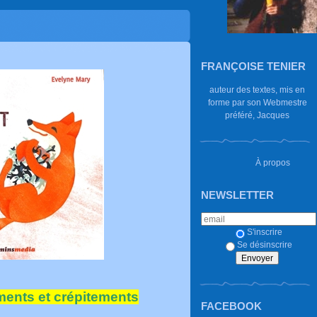
FRANÇOISE TENIER
auteur des textes, mis en
forme par son Webmestre
préféré, Jacques
À propos
NEWSLETTER
S'inscrire
Se désinscrire
ements et crépitements
FACEBOOK