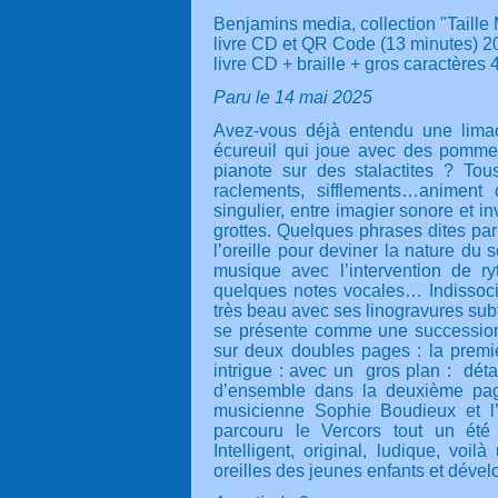
Benjamins media, collection "Taille 
livre CD et QR Code (13 minutes) 20
livre CD + braille + gros caractères 
Paru le 14 mai 2025
Avez-vous déjà entendu une lima
écureuil qui joue avec des pomme
pianote sur des stalactites ? To
raclements, sifflements…animent
singulier, entre imagier sonore et inv
grottes. Quelques phrases dites pa
l’oreille pour deviner la nature du s
musique avec l’intervention de ry
quelques notes vocales… Indissocia
très beau avec ses linogravures subt
se présente comme une successio
sur deux doubles pages : la premiè
intrigue : avec un
gros plan :
déta
d’ensemble dans la deuxième pa
musicienne Sophie Boudieux et l’i
parcouru le Vercors tout un ét
Intelligent, original, ludique, voi
oreilles des jeunes enfants et dével