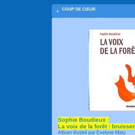
COUP DE CŒUR
Sophie Boudieux
:
La voix de la forêt : bruiss
Album illustré par Evelyne Mary