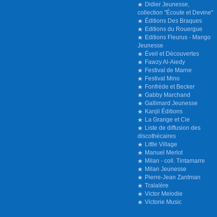
Didier Jeunesse,
collection "Écoute et Devine"
Éditions Des Braques
Editions du Rouergue
Editions Fleurus - Mango
Jeunesse
Éveil et Découvertes
Fawzy Al-Aiedy
Festival de Marne
Festival Mino
Fonfrède et Becker
Gabby Marchand
Gallimard Jeunesse
Kanjil Éditions
La Grange et Cie
Liste de diffusion des
discothécaires
Little Village
Manuel Merlot
Milan - coll. Tintamarre
Milan Jeunesse
Pierre-Jean Zantman
Tralalère
Victor Melodie
Victorie Music