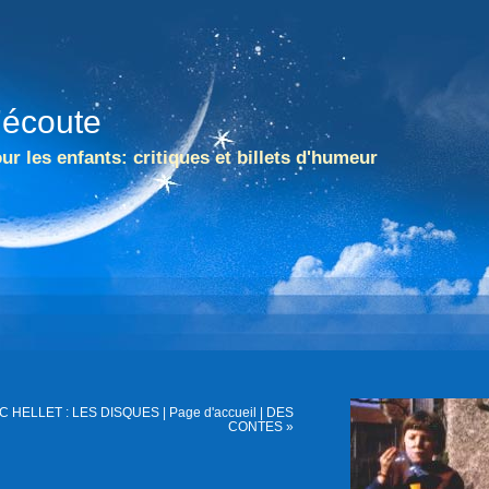
l'écoute
ur les enfants: critiques et billets d'humeur
C HELLET : LES DISQUES
|
Page d'accueil
|
DES
CONTES »