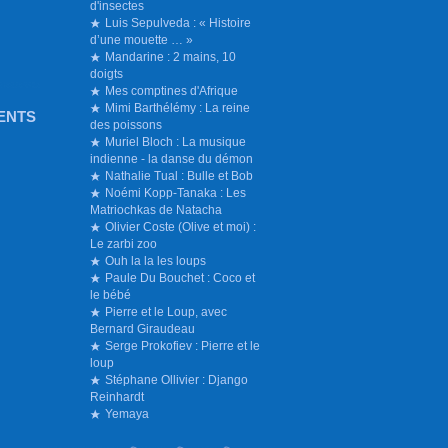
d'insectes
Luis Sepulveda : « Histoire
d’une mouette … »
Mandarine : 2 mains, 10
doigts
Mes comptines d'Afrique
Mimi Barthélémy : La reine
ENTS
des poissons
Muriel Bloch : La musique
indienne - la danse du démon
Nathalie Tual : Bulle et Bob
Noémi Kopp-Tanaka : Les
Matriochkas de Natacha
Olivier Coste (Olive et moi) :
Le zarbi zoo
Ouh la la les loups
Paule Du Bouchet : Coco et
le bébé
Pierre et le Loup, avec
Bernard Giraudeau
Serge Prokofiev : Pierre et le
loup
Stéphane Ollivier : Django
Reinhardt
Yemaya