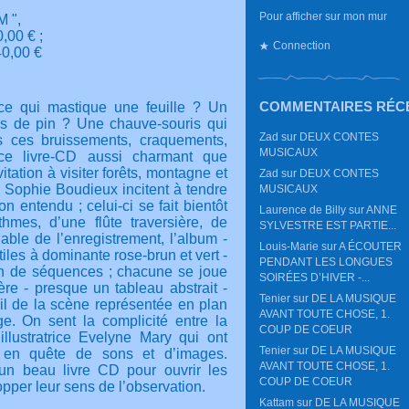
Pour afficher sur mon mur
M ",
,00 € ;
Connection
40,00 €
COMMENTAIRES RÉC
ce qui mastique une feuille ? Un
s de pin ? Une chauve-souris qui
Zad
sur
DEUX CONTES
us ces bruissements, craquements,
MUSICAUX
 ce livre-CD aussi charmant que
itation à visiter forêts, montagne et
Zad
sur
DEUX CONTES
r Sophie Boudieux incitent à tendre
MUSICAUX
on entendu ; celui-ci se fait bientôt
Laurence de Billy
sur
ANNE
thmes, d’une flûte traversière, de
SYLVESTRE EST PARTIE...
ble de l’enregistrement, l’album -
Louis-Marie
sur
A ÉCOUTER
iles à dominante rose-brun et vert -
PENDANT LES LONGUES
n de séquences ; chacune se joue
SOIRÉES D’HIVER -...
re - presque un tableau abstrait -
Tenier
sur
DE LA MUSIQUE
il de la scène représentée en plan
AVANT TOUTE CHOSE, 1.
ge. On
sent la complicité entre la
COUP DE COEUR
llustratrice Evelyne Mary qui ont
Tenier
sur
DE LA MUSIQUE
é en quête de sons et d’images.
AVANT TOUTE CHOSE, 1.
là un beau livre CD pour ouvrir les
COUP DE COEUR
opper leur sens de l’observation.
Kattam
sur
DE LA MUSIQUE