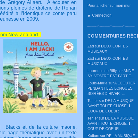
de Grégory Allaert. A écouter en
Pour afficher sur mon mur
ations pleines de drôlerie de Ronan
éédité à l’identique ce conte paru
Connection
 jeunesse en 2009.
 : from New Zealand
COMMENTAIRES RÉC
Zad
sur
DEUX CONTES
MUSICAUX
Zad
sur
DEUX CONTES
MUSICAUX
Laurence de Billy
sur
ANNE
SYLVESTRE EST PARTIE...
Louis-Marie
sur
A ÉCOUTER
PENDANT LES LONGUES
SOIRÉES D’HIVER -...
Tenier
sur
DE LA MUSIQUE
AVANT TOUTE CHOSE, 1.
COUP DE COEUR
Tenier
sur
DE LA MUSIQUE
AVANT TOUTE CHOSE, 1.
ll Blacks et de la culture maorie.
COUP DE COEUR
uble page thématique avec un texte
Kattam
sur
DE LA MUSIQUE