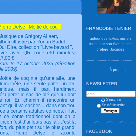
Pierre Delye : Moitié de coq
FRANÇOISE TENIER
Musique de Grégory Allaert,
auteur des textes, mis en
album illustré par Ronan Badel
forme par son Webmestre
Oui Dire, collection "Livre bavard ",
préféré, Jacques
livre avec QR code (30 minutes)
17,00 €
Paru le 17 octobre 2025 (réédition
de 2009)
À propos
Moitié de coq n’a qu’une aile, une
demi-crête, une seule patte, un œil
NEWSLETTER
unique, mais il part hardiment
récupérer le sac de blé que lui doit
le roi. En chemin il rencontre un
S'inscrire
géant qu’il va cacher… dans son trou
Se désinscrire
ace à certains adultes coincés, il fait
e ce conte traditionnel dont on a
ce n’est d’ailleurs pas là : c’est la
ort, du plus petit sur le plus grand.
FACEBOOK
ons, Pierre Delye le raconte