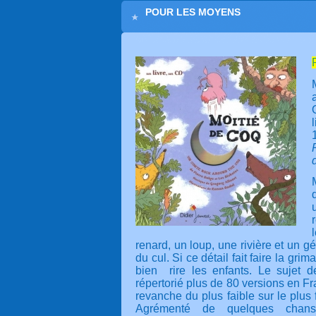
POUR LES MOYENS
renard, un loup, une rivière et un 
du cul. Si ce détail fait faire la grim
bien rire les enfants. Le sujet d
répertorié plus de 80 versions en Fran
revanche du plus faible sur le plus f
Agrémenté de quelques chans