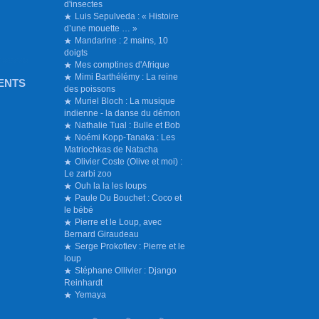
d'insectes
Luis Sepulveda : « Histoire
d’une mouette … »
Mandarine : 2 mains, 10
doigts
Mes comptines d'Afrique
Mimi Barthélémy : La reine
ENTS
des poissons
Muriel Bloch : La musique
indienne - la danse du démon
Nathalie Tual : Bulle et Bob
Noémi Kopp-Tanaka : Les
Matriochkas de Natacha
Olivier Coste (Olive et moi) :
Le zarbi zoo
Ouh la la les loups
Paule Du Bouchet : Coco et
le bébé
Pierre et le Loup, avec
Bernard Giraudeau
Serge Prokofiev : Pierre et le
loup
Stéphane Ollivier : Django
Reinhardt
Yemaya