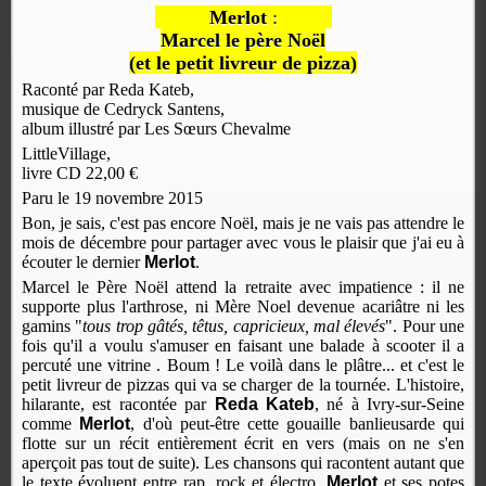
Merlot
:
Marcel le père Noël
(et le petit livreur de pizza)
Raconté par Reda Kateb,
musique de Cedryck Santens,
album illustré par Les Sœurs Chevalme
LittleVillage,
livre CD 22,00 €
Paru le 19 novembre 2015
Bon, je sais, c'est pas encore Noël, mais je ne vais pas attendre le
mois de décembre pour partager avec vous le plaisir que j'ai eu à
écouter le dernier
Merlot
.
Marcel le Père Noël attend la retraite avec impatience : il ne
supporte plus l'arthrose, ni Mère Noel devenue acariâtre ni les
gamins "
tous trop gâtés, têtus, capricieux, mal élevés
". Pour une
fois qu'il a voulu s'amuser en faisant une balade à scooter il a
percuté une vitrine . Boum ! Le voilà dans le plâtre... et c'est le
petit livreur de pizzas qui va se charger de la tournée. L'histoire,
hilarante, est racontée par
Reda Kateb
, né à Ivry-sur-Seine
comme
Merlot
, d'où peut-être cette gouaille banlieusarde qui
flotte sur un récit entièrement écrit en vers (mais on ne s'en
aperçoit pas tout de suite). Les chansons qui racontent autant que
le texte évoluent entre rap, rock et électro.
Merlot
et ses potes