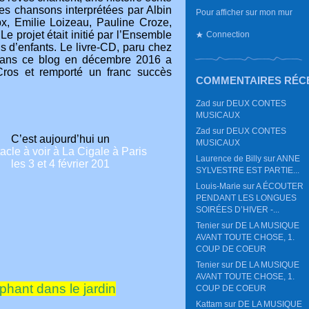
s chansons interprétées par Albin
Pour afficher sur mon mur
x, Emilie Loizeau, Pauline Croze,
 projet était initié par l’Ensemble
Connection
s d’enfants. Le livre-CD, paru chez
 dans ce blog en décembre 2016 a
ros et remporté un franc succès
COMMENTAIRES RÉC
Zad
sur
DEUX CONTES
MUSICAUX
Zad
sur
DEUX CONTES
C’est aujourd’hui un
MUSICAUX
acle à voir à La Cigale à Paris
Laurence de Billy
sur
ANNE
les 3 et 4 février 201
SYLVESTRE EST PARTIE...
Louis-Marie
sur
A ÉCOUTER
PENDANT LES LONGUES
SOIRÉES D’HIVER -...
Tenier
sur
DE LA MUSIQUE
AVANT TOUTE CHOSE, 1.
COUP DE COEUR
Tenier
sur
DE LA MUSIQUE
AVANT TOUTE CHOSE, 1.
éphant dans le jardin
COUP DE COEUR
Kattam
sur
DE LA MUSIQUE