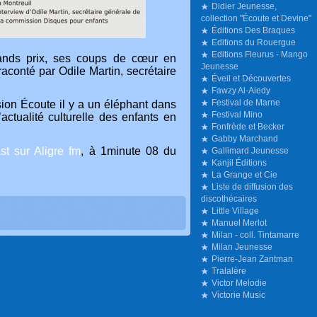
Didier Jeunesse,
collection "Écoute et Devine"
Éditions Des Braques
Editions du Rouergue
Editions Fleurus - Mango
ands prix, ses coups de cœur en
Jeunesse
raconté par Odile Martin, secrétaire
Éveil et Découvertes
Fawzy Al-Aiedy
Festival de Marne
sion Écoute il y a un éléphant dans
Festival Mino
’actualité culturelle des enfants en
Fonfrède et Becker
Gabby Marchand
st sur Aligre fm
, à 1minute 08 du
Gallimard Jeunesse
Kanjil Éditions
La Grange et Cie
Liste de diffusion des
discothécaires
Little Village
Manuel Merlot
Milan - coll. Tintamarre
Milan Jeunesse
Pierre-Jean Zantman
Tralalère
Victor Melodie
Victorie Music