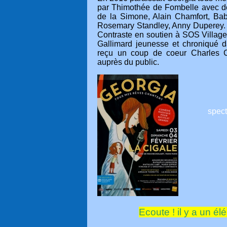
par Thimothée de Fombelle avec de
de la Simone, Alain Chamfort, Bab
Rosemary Standley, Anny Duperey. Le
Contraste en soutien à SOS Village
Gallimard jeunesse et chroniqué
reçu un coup de coeur Charles C
auprès du public.
spect
Ecoute ! il y a un él