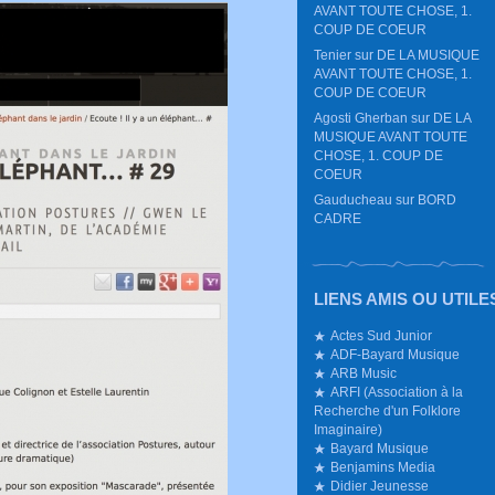
AVANT TOUTE CHOSE, 1.
COUP DE COEUR
Tenier
sur
DE LA MUSIQUE
AVANT TOUTE CHOSE, 1.
COUP DE COEUR
Agosti Gherban
sur
DE LA
MUSIQUE AVANT TOUTE
CHOSE, 1. COUP DE
COEUR
Gauducheau
sur
BORD
CADRE
LIENS AMIS OU UTILE
Actes Sud Junior
ADF-Bayard Musique
ARB Music
ARFI (Association à la
Recherche d'un Folklore
Imaginaire)
Bayard Musique
Benjamins Media
Didier Jeunesse