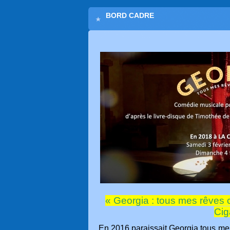
BORD CADRE
« Georgia : tous mes rêves 
Cig
En 2016 paraissait Georgia tous mes