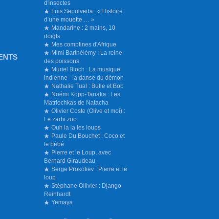
d'insectes
Luis Sepulveda : « Histoire
d’une mouette … »
Mandarine : 2 mains, 10
doigts
Mes comptines d'Afrique
Mimi Barthélémy : La reine
ENTS
des poissons
Muriel Bloch : La musique
indienne - la danse du démon
Nathalie Tual : Bulle et Bob
Noémi Kopp-Tanaka : Les
Matriochkas de Natacha
Olivier Coste (Olive et moi) :
Le zarbi zoo
Ouh la la les loups
Paule Du Bouchet : Coco et
le bébé
Pierre et le Loup, avec
Bernard Giraudeau
Serge Prokofiev : Pierre et le
loup
Stéphane Ollivier : Django
Reinhardt
Yemaya