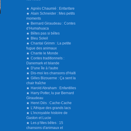
Agnès Chaumié : Enfanfare
Alain Schneider : Mes petits
moments
Bernard Giraudeau : Contes
d’Humahuaca
Bêtes pas si bêtes
Bleu Soleil
Chantal Grimm : La petite
fugue des animaux
Chante le Monde
Contes traditionnels :
Danemark et Islande
D'une île à l'autre
Dis-moi les chansons d'Haïti
Gilles Bizouerne : Ça sent la
chair fraîche
Harold Abraham : Enfantilles
Harry Potter, lu par Bernard
Giraudeau
Henri Dès : Cache-Cache
L'Afrique des grands lacs
L'incroyable histoire de
Gaston et Lucie
Les p’tites bêtes : 15
chansons d'animaux et