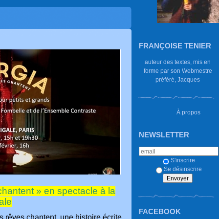
FRANÇOISE TENIER
auteur des textes, mis en
forme par son Webmestre
préféré, Jacques
À propos
NEWSLETTER
S'inscrire
Se désinscrire
chantent » en spectacle à la
ale
FACEBOOK
 rêves chantent, une histoire écrite