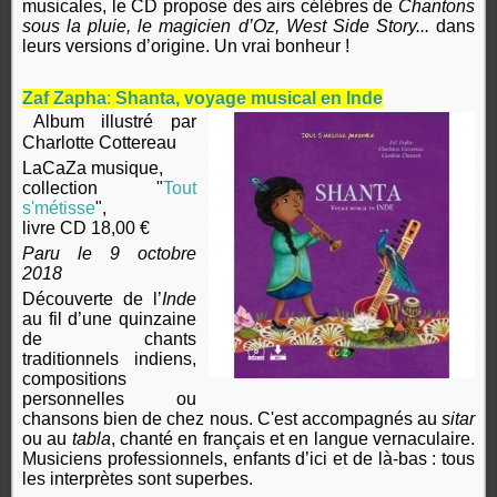
musicales, le CD propose des airs célèbres de
Chantons
sous la pluie, le magicien d’Oz, West Side Story...
dans
leurs versions d’origine. Un vrai bonheur !
Zaf Zapha
:
Shanta, voyage musical en Inde
Album illustré par
Charlotte Cottereau
LaCaZa musique,
collection "
Tout
s'métisse
",
livre CD 18,00 €
Paru le 9 octobre
2018
Découverte de l’
Inde
au fil d’une quinzaine
de chants
traditionnels indiens,
compositions
personnelles ou
chansons bien de chez nous. C'est accompagnés au
sitar
ou au
tabla
, chanté en français et en langue vernaculaire.
Musiciens professionnels, enfants d’ici et de là-bas : tous
les interprètes sont superbes.