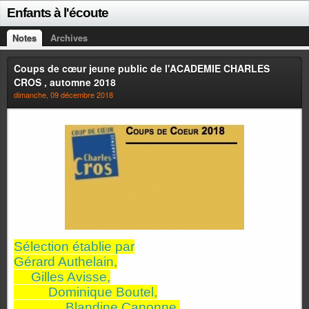
Enfants à l'écoute
Notes
Archives
Coups de cœur jeune public de l'ACADEMIE CHARLES
CROS , automne 2018
dimanche, 09 décembre 2018
Sélection établie par
Gérard Authelain,
Gilles Avisse,
Dominique Boutel,
Blandine Canonne,