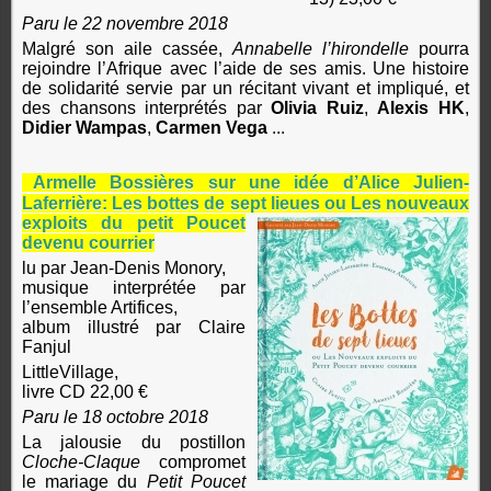
Paru le 22 novembre 2018
Malgré son aile cassée,
Annabelle l’hirondelle
pourra
rejoindre l’Afrique avec l’aide de ses amis. Une histoire
de solidarité servie par un récitant vivant et impliqué, et
des chansons interprétés par
Olivia Ruiz
,
Alexis HK
,
Didier Wampas
,
Carmen Vega
...
Armelle Bossières sur une idée d’Alice Julien-
Laferrière: Les bottes de sept
lieues ou Les nouveaux
exploits du petit Poucet
devenu courrier
lu par Jean-Denis Monory,
musique interprétée par
l’ensemble Artifices,
album illustré par Claire
Fanjul
LittleVillage,
livre CD 22,00 €
Paru le 18 octobre 2018
La jalousie du postillon
Cloche-Claque
compromet
le mariage du
Petit Poucet