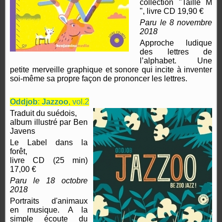
collection "Taille M
", livre CD 19,90 €
Paru le 8 novembre
2018
Approche ludique
des lettres de
l’alphabet. Une
petite merveille graphique et sonore qui incite à inventer
soi-même sa propre façon de prononcer les lettres.
Oddjob
:
Jazzoo
, vol.2
Traduit du suédois,
album illustré par Ben
Javens
Le Label dans la
forêt,
livre CD (25 min)
17,00 €
Paru le 18 octobre
2018
Portraits d'animaux
en musique. A la
simple écoute du