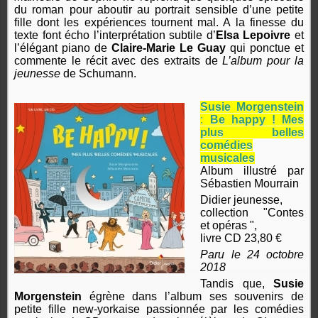
du roman pour aboutir au portrait sensible d’une petite
fille dont les expériences tournent mal. A la finesse du
texte font écho l’interprétation subtile d’
Elsa Lepoivre
et
l’élégant piano de
Claire-Marie Le Guay
qui ponctue et
commente le récit avec des extraits de
L’album pour la
jeunesse
de Schumann.
Susie Morgenstein
:
Be happy ! Mes
plus belles
comédies
musicales
Album illustré par
Sébastien Mourrain
Didier jeunesse,
collection "Contes
et opéras ",
livre CD 23,80 €
Paru le 24 octobre
2018
Tandis que,
Susie
Morgenstein
égrène dans l’album ses souvenirs de
petite fille new-yorkaise passionnée par les comédies