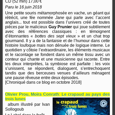
CD (52 min) 17,00 €
Paru le 16 juin 2018
Une petite souris métamorphosée en vache, un géant qui
rétrécit, une fée nommée
Jane
qui parle avec l’accent
anglais... tout est possible dans l’univers créé de toutes
pièces par le malicieux
Guy Prunier
qui joue subtilement
avec des références classiques : en témoignent
d’étonnantes «
bottes des sept vieux
» et un chat trop
gourmand. Il y a de la fantaisie et de l’humour dans cette
histoire loufoque mais non dénuée de logique interne. Le
quotidien y côtoie l’extraordinaire, les éléments musicaux
et le racontage se fondent dans un même tissu avec un
conteur qui chante et une musicienne qui raconte. Entre
les deux interprètes, la symbiose est parfaite : les voix
s’unissent, se répondent, dialoguent, s’entrechoquent
tandis que des berceuses venues d’ailleurs ménagent
une pause rêveuse entre deux épisodes.
[Chroniqué dans ce blog en octobre 2018]
Olivier Prou, Moïra Conrath
:
Le crapaud au pays des
trois lunes
album illustré par Ivan
Sollogoub