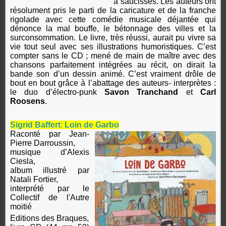
à saucisses. Les auteurs ont
résolument pris le parti de la caricature et de la franche
rigolade avec cette comédie musicale déjantée qui
dénonce la mal bouffe, le bétonnage des villes et la
surconsommation. Le livre, très réussi, aurait pu vivre sa
vie tout seul avec ses illustrations humoristiques. C’est
compter sans le CD ; mené de main de maître avec des
chansons parfaitement intégrées au récit, on dirait la
bande son d’un dessin animé. C’est vraiment drôle de
bout en bout grâce à l’abattage des auteurs- interprètes :
le duo d’électro-punk
Savon Tranchand
et
Carl
Roosens
.
Sigrid Baffert
:
Loin de Garbo
Raconté par Jean-
Pierre Darroussin,
musique d’Alexis
Ciesla,
album illustré par
Natali Fortier,
interprété par le
Collectif de l'Autre
moitié
Editions des Braques,