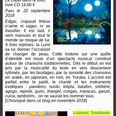
Le Label dans la forêt,
livre CD 19,90 €
Paru le 20 septembre
2018
Edgar
, crapaud frileux
n’aime ni nager, ni se
mouiller. Il est laid, il
sent mauvais et tout le
monde se moque de lui.
A trois reprises, la
Lune
va lui donner l’occasion
de changer de peau. Cette histoire sur une quête
d’identité est issue d’un spectacle musical construit
autour de chansons traditionnelles. Dès le début on est
pris par la musicalité du texte en vers doucement
rythmés, par les bruitages, par la sonorité des chansons
en arabe, en japonais, en rom, en Yoruba. L’accord est
parfait entre le parlé, le chanté et les instruments
exotiques :
pandeiro
,
surdo
,
kitipla
,
balafon
,
shékéré
,
agogo
,
repinik
,
guiro
,
triangle
,
congas
,
maracas
,
ganzé
,
cuica
,
tamborim
... on ne saurait les nommer tous.
[
Chroniqué dans ce blog en novembre 2018
]
Ludovic Souliman
: