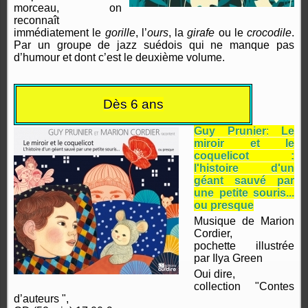
morceau, on
reconnaît
immédiatement le
gorille
, l’
ours
, la
girafe
ou le
crocodile
.
Par un groupe de jazz suédois qui ne manque pas
d’humour et dont c’est le deuxième volume.
Dès 6 ans
Guy Prunier
:
Le
miroir et le
coquelicot :
l'histoire d'un
géant sauvé par
une petite souris...
ou presque
Musique de Marion
Cordier,
pochette illustrée
par Ilya Green
Oui dire,
collection "Contes
d’auteurs ",