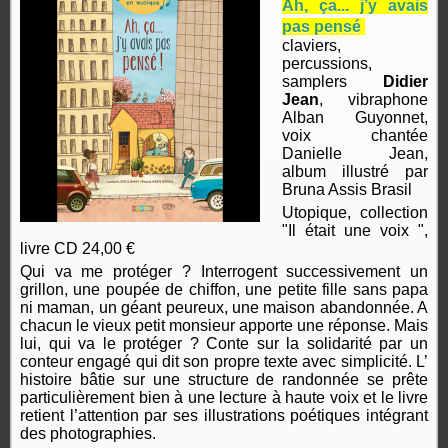
Ah, ça... j’y avais
pas pensé
claviers,
percussions,
samplers
Didier
Jean
, vibraphone
Alban Guyonnet,
voix chantée
Danielle Jean,
album illustré par
Bruna Assis Brasil
Utopique, collection
"Il était une voix ",
livre CD 24,00 €
Qui va me protéger ? Interrogent successivement un
grillon, une poupée de chiffon, une petite fille sans papa
ni maman, un géant peureux, une maison abandonnée. A
chacun le vieux petit monsieur apporte une réponse. Mais
lui, qui va le protéger ? Conte sur la solidarité par un
conteur engagé qui dit son propre texte avec simplicité. L’
histoire bâtie sur une structure de randonnée se prête
particulièrement bien à une lecture à haute voix et le livre
retient l’attention par ses illustrations poétiques intégrant
des photographies.