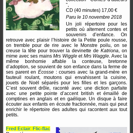
",
CD (40 minutes) 17,00 €
Paru le 10 novembre 2018
Un joli répertoire pour les
petits où alternent contes et
souvenirs d’enfance. On
retrouve avec plaisir l’histoire de la Petite poule rousse,
on tremble pour de rire avec le Monstre poilu, on se
creuse la tête pour trouver la devinette de
Katriona
, on
mime avec ses mains
Mrs Wiggle
et
Mrs Waggle
. Avec la
même bonhomie affable la conteuse, bretonne
d’adoption, se souvient de son enfance dans la ferme de
ses parent en
Écosse
: courses avec la grand-mère en
fauteuil roulant, moutons qui envahissent la cuisine,
jouets de Noël séparés pour les filles et les garçons.
C’est souvent drôle, raconté avec une diction parfaite
avec une petite pointe d’accent british et émaillé de
comptines en anglais et en gaélique. Un disque à faire
écouter aux enfants en écoute fractionnée, mais qui peut
enrichir le répertoire des adultes qui racontent aux tout
petits.
Fred Eclair
:
Flic-flac