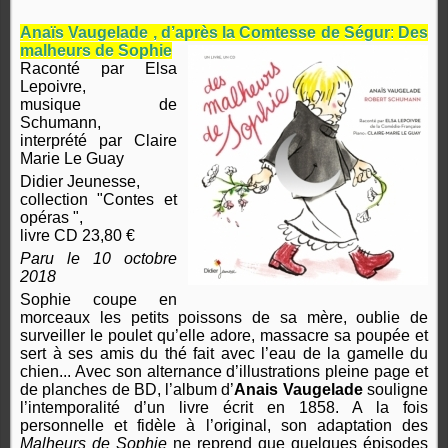
Anaïs Vaugelade , d’après la Comtesse de Ségur
:
Des
malheurs de Sophie
Raconté par Elsa
Lepoivre,
musique de
Schumann,
interprété par Claire
Marie Le Guay
Didier Jeunesse,
collection "Contes et
opéras ",
livre CD 23,80 €
Paru le 10 octobre
2018
Sophie coupe en
morceaux les petits poissons de sa mère, oublie de
surveiller le poulet qu’elle adore, massacre sa poupée et
sert à ses amis du thé fait avec l’eau de la gamelle du
chien... Avec son alternance d’illustrations pleine page et
de planches de BD, l’album d’
Anais Vaugelade
souligne
l’intemporalité d’un livre écrit en 1858. A la fois
personnelle et fidèle à l’original, son adaptation des
Malheurs de Sophie
ne reprend que quelques épisodes