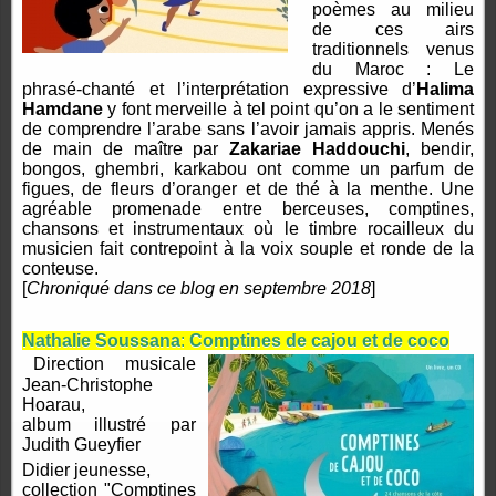
poèmes au milieu
de ces airs
traditionnels venus
du Maroc : Le
phrasé-chanté et l’interprétation expressive d’
Halima
Hamdane
y font merveille à tel point qu’on a le sentiment
de comprendre l’arabe sans l’avoir jamais appris. Menés
de main de maître par
Zakariae Haddouchi
, bendir,
bongos, ghembri, karkabou ont comme un parfum de
figues, de fleurs d’oranger et de thé à la menthe. Une
agréable promenade entre berceuses, comptines,
chansons et instrumentaux où le timbre rocailleux du
musicien fait contrepoint à la voix souple et ronde de la
conteuse.
[
Chroniqué dans ce blog en septembre 2018
]
Nathalie Soussana
:
Comptines de cajou et de coco
Direction musicale
Jean-Christophe
Hoarau,
album illustré par
Judith Gueyfier
Didier jeunesse,
collection "Comptines