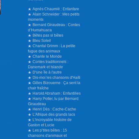
Agnès Chaumié : Enfanfare
Alain Schneider : Mes petits
moments
Bernard Giraudeau : Contes
d’Humahuaca
Bêtes pas si bêtes
Bleu Soleil
Chantal Grimm : La petite
fugue des animaux
Chante le Monde
Contes traditionnels :
Danemark et Islande
D'une île à l'autre
Dis-moi les chansons d'Haïti
Gilles Bizouerne : Ça sent la
chair fraîche
Harold Abraham : Enfantilles
Harry Potter, lu par Bernard
Giraudeau
Henri Dès : Cache-Cache
L'Afrique des grands lacs
L'incroyable histoire de
Gaston et Lucie
Les p’tites bêtes : 15
chansons d'animaux et