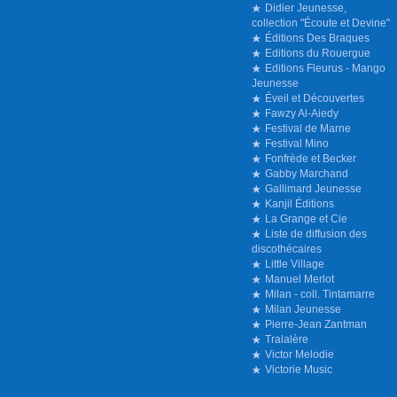
Didier Jeunesse,
collection "Écoute et Devine"
Éditions Des Braques
Editions du Rouergue
Editions Fleurus - Mango
Jeunesse
Éveil et Découvertes
Fawzy Al-Aiedy
Festival de Marne
Festival Mino
Fonfrède et Becker
Gabby Marchand
Gallimard Jeunesse
Kanjil Éditions
La Grange et Cie
Liste de diffusion des
discothécaires
Little Village
Manuel Merlot
Milan - coll. Tintamarre
Milan Jeunesse
Pierre-Jean Zantman
Tralalère
Victor Melodie
Victorie Music