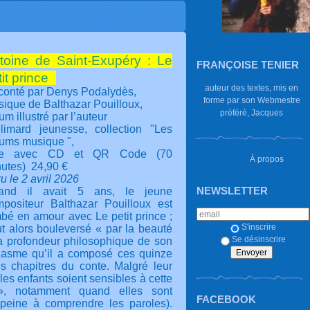
toine de Saint-Exupéry : Le
FRANÇOISE TENIER
tit prince
auteur des textes, mis en
onté par Denys Podalydès,
forme par son Webmestre
ique de Balthazar Pouilloux,
préféré, Jacques
um illustré par l’auteur
limard jeunesse, collection "Les
ums musique ",
vre avec CD et QR Code (70
À propos
utes) 24,90 €
u le 2 avril 2026
NEWSLETTER
and il avait 5 ans, le jeune
positeur Balthazar Pouilloux est
bé en amour avec Le petit prince ;
S'inscrire
fut alors bouleversé « par la beauté
Se désinscrire
la profondeur philosophique de son
siasme qu’il a composé ces quinze
es chapitres du conte. Malgré leur
 les enfants soient sensibles à cette
», notamment quand elles sont
FACEBOOK
 peine à comprendre les paroles).