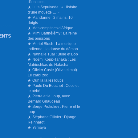
d'insectes
Luis Sepulveda : « Histoire
d’une mouette … »
Mandarine : 2 mains, 10
doigts
Mes comptines d'Afrique
Mimi Barthélémy : La reine
ENTS
des poissons
Muriel Bloch : La musique
indienne - la danse du démon
Nathalie Tual : Bulle et Bob
Noémi Kopp-Tanaka : Les
Matriochkas de Natacha
Olivier Coste (Olive et moi) :
Le zarbi zoo
Ouh la la les loups
Paule Du Bouchet : Coco et
le bébé
Pierre et le Loup, avec
Bernard Giraudeau
Serge Prokofiev : Pierre et le
loup
Stéphane Ollivier : Django
Reinhardt
Yemaya