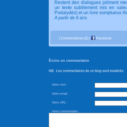
Restent des dialogues joliment m
un texte subtilement mis en valeu
Podalydès) et un livre somptueux illu
A partir de 6 ans
|
Commentaires (0)
|
Facebook
Écrire un commentaire
NB : Les commentaires de ce blog sont modérés.
Votre nom :
Votre email :
Votre URL :
Votre commentaire :