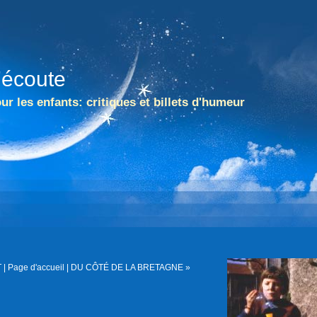
l'écoute
ur les enfants: critiques et billets d'humeur
T
|
Page d'accueil
|
DU CÔTÉ DE LA BRETAGNE »