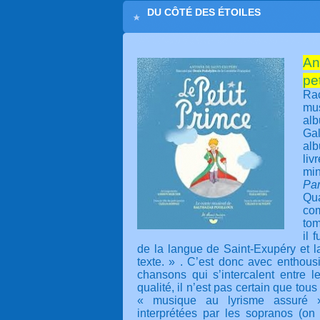
DU CÔTÉ DES ÉTOILES
An
pe
Rac
mus
alb
Gal
alb
li
min
Par
Qu
com
tom
il 
de la langue de Saint-Exupéry et 
texte. » . C’est donc avec enthou
chansons qui s’intercalent entre l
qualité, il n’est pas certain que tous
« musique au lyrisme assuré 
interprétées par les sopranos (on