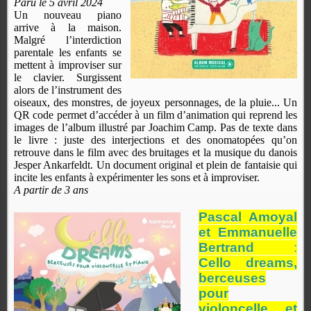
Paru le 5 avril 2024
Un nouveau piano
arrive à la maison.
Malgré l’interdiction
parentale les enfants se
mettent à improviser sur
le clavier. Surgissent
alors de l’instrument des
oiseaux, des monstres, de joyeux personnages, de la pluie... Un
QR code permet d’accéder à un film d’animation qui reprend les
images de l’album illustré par Joachim Camp. Pas de texte dans
le livre : juste des interjections et des onomatopées qu’on
retrouve dans le film avec des bruitages et la musique du danois
Jesper Ankarfeldt. Un document original et plein de fantaisie qui
incite les enfants à expérimenter les sons et à improviser.
A partir de 3 ans
Pascal Amoyal
et Emmanuelle
Bertrand
:
Cello dreams,
berceuses
pour
violoncelle et