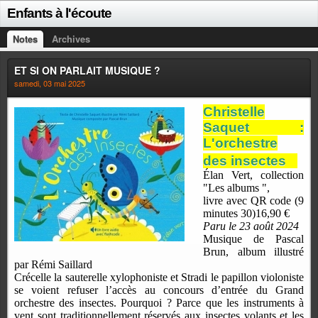
Enfants à l'écoute
Notes
Archives
ET SI ON PARLAIT MUSIQUE ?
samedi, 03 mai 2025
Christelle
Saquet :
L'orchestre
des insectes
Élan Vert, collection
"Les albums ",
livre avec QR code (9
minutes 30)16,90 €
Paru le 23 août 2024
Musique de Pascal
Brun, album illustré
par Rémi Saillard
Crécelle la sauterelle xylophoniste et Stradi le papillon violoniste
se voient refuser l’accès au concours d’entrée du Grand
orchestre des insectes. Pourquoi ? Parce que les instruments à
vent sont traditionnellement réservés aux insectes volants et les