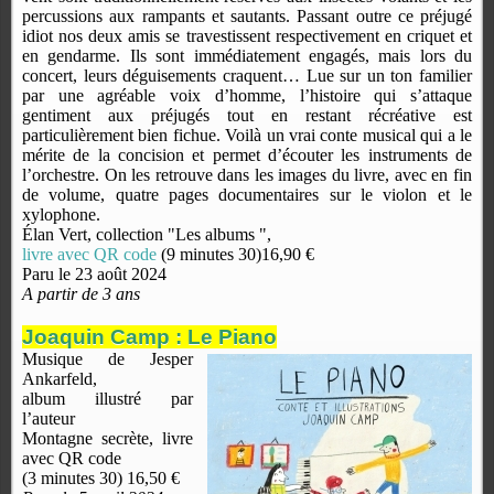
percussions aux rampants et sautants. Passant outre ce préjugé
idiot nos deux amis se travestissent respectivement en criquet et
en gendarme. Ils sont immédiatement engagés, mais lors du
concert, leurs déguisements craquent… Lue sur un ton familier
par une agréable voix d’homme, l’histoire qui s’attaque
gentiment aux préjugés tout en restant récréative est
particulièrement bien fichue. Voilà un vrai conte musical qui a le
mérite de la concision et permet d’écouter les instruments de
l’orchestre. On les retrouve dans les images du livre, avec en fin
de volume, quatre pages documentaires sur le violon et le
xylophone.
Élan Vert, collection "Les albums ",
livre avec QR code
(9 minutes 30)16,90 €
Paru le 23 août 2024
A partir de 3 ans
Joaquin Camp : Le Piano
Musique de Jesper
Ankarfeld,
album illustré par
l’auteur
Montagne secrète, livre
avec QR code
(3 minutes 30) 16,50 €