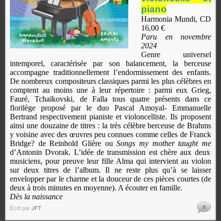
piano
Harmonia Mundi, CD
16,00 €
Paru en novembre
2024
Genre universel
intemporel, caractérisée par son balancement, la berceuse
accompagne traditionnellement l’endormissement des enfants.
De nombreux compositeurs classiques parmi les plus célèbres en
comptent au moins une à leur répertoire : parmi eux Grieg,
Fauré, Tchaïkovski, de Falla tous quatre présents dans ce
florilège proposé par le duo Pascal Amoyal- Emmanuelle
Bertrand respectivement pianiste et violoncelliste. Ils proposent
ainsi une douzaine de titres : la très célèbre berceuse de Brahms
y voisine avec des œuvres peu connues comme celles de Franck
Bridge? de Reinhold Glière ou
Songs my mother taught me
d’Antonin Dvorak. L’idée de transmission est chère aux deux
musiciens, pour preuve leur fille Alma qui intervient au violon
sur deux titres de l’album. Il ne reste plus qu’à se laisser
envelopper par le charme et la douceur de ces pièces courtes (de
deux à trois minutes en moyenne). A écouter en famille.
Dès la naissance
0
Écrit par
JFT