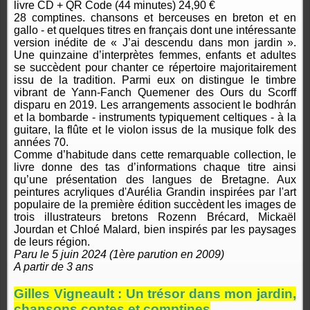
livre CD + QR Code (44 minutes) 24,90 €
28 comptines. chansons et berceuses en breton et en
gallo - et quelques titres en français dont une intéressante
version inédite de « J’ai descendu dans mon jardin ».
Une quinzaine d’interprètes femmes, enfants et adultes
se succèdent pour chanter ce répertoire majoritairement
issu de la tradition. Parmi eux on distingue le timbre
vibrant de Yann-Fanch Quemener des Ours du Scorff
disparu en 2019. Les arrangements associent le bodhrán
et la bombarde - instruments typiquement celtiques - à la
guitare, la flûte et le violon issus de la musique folk des
années 70.
Comme d’habitude dans cette remarquable collection, le
livre donne des tas d’informations chaque titre ainsi
qu’une présentation des langues de Bretagne. Aux
peintures acryliques d'Aurélia Grandin inspirées par l'art
populaire de la première édition succèdent les images de
trois illustrateurs bretons Rozenn Brécard, Mickaël
Jourdan et Chloé Malard, bien inspirés par les paysages
de leurs région.
Paru le 5 juin 2024 (1ère parution en 2009)
A partir de 3 ans
Gilles Vigneault : Un trésor dans mon jardin,
chansons contes et comptines