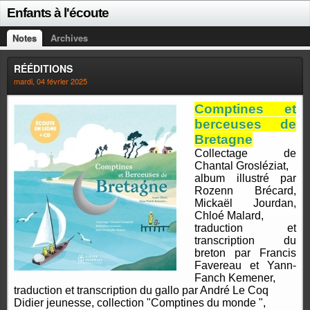
Enfants à l'écoute
Notes
Archives
RÉÉDITIONS
mardi, 04 février 2025
Comptines et
berceuses de
Bretagne
Collectage de
Chantal Grosléziat,
album illustré par
Rozenn Brécard,
Mickaël Jourdan,
Chloé Malard,
traduction et
transcription du
breton par Francis
Favereau et Yann-
Fanch Kemener,
traduction et transcription du gallo par André Le Coq
Didier jeunesse, collection "Comptines du monde ",