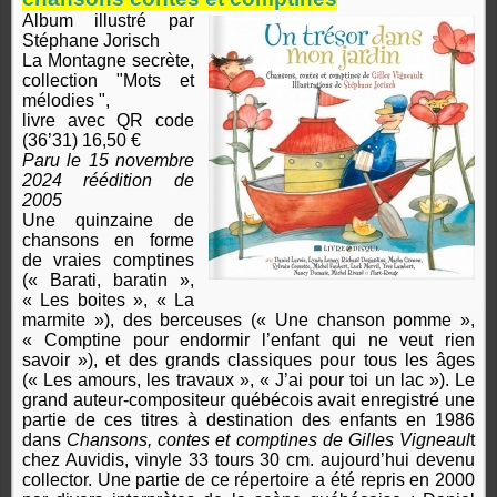
Album illustré par
Stéphane Jorisch
La Montagne secrète,
collection "Mots et
mélodies ",
livre avec QR code
(36
’
31) 16,50 €
Paru le 15 novembre
2024 réédition de
2005
Une quinzaine de
chansons en forme
de vraies comptines
(« Barati, baratin »,
« Les boites », « La
marmite »), des berceuses (« Une chanson pomme »,
« Comptine pour endormir l’enfant qui ne veut rien
savoir »), et des grands classiques pour tous les âges
(« Les amours, les travaux », « J’ai pour toi un lac »). Le
grand auteur-compositeur québécois avait enregistré une
partie de ces titres à destination des enfants en 1986
dans
Chansons, contes et comptines de Gilles Vigneaul
t
chez Auvidis, vinyle 33 tours 30 cm. aujourd’hui devenu
collector. Une partie de ce répertoire a été repris en 2000