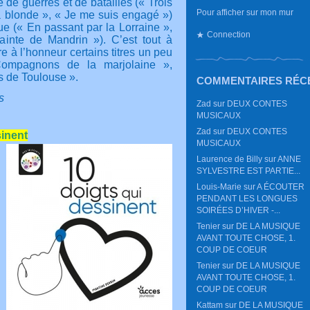
 de guerres et de batailles (« Trois
Pour afficher sur mon mur
 blonde », « Je me suis engagé »)
ue (« En passant par la Lorraine »,
Connection
inte de Mandrin »). C’est tout à
e à l’honneur certains titres un peu
ompagnons de la marjolaine »,
is de Toulouse ».
COMMENTAIRES RÉC
s
Zad
sur
DEUX CONTES
MUSICAUX
Zad
sur
DEUX CONTES
sinent
MUSICAUX
Laurence de Billy
sur
ANNE
SYLVESTRE EST PARTIE...
Louis-Marie
sur
A ÉCOUTER
PENDANT LES LONGUES
SOIRÉES D’HIVER -...
Tenier
sur
DE LA MUSIQUE
AVANT TOUTE CHOSE, 1.
COUP DE COEUR
Tenier
sur
DE LA MUSIQUE
AVANT TOUTE CHOSE, 1.
COUP DE COEUR
Kattam
sur
DE LA MUSIQUE