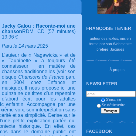
Jacky Galou : Raconte-moi une
FRANÇOISE TENIER
chanson
RDM, CD (57 minutes)
19,96 €
auteur des textes, mis en
forme par son Webmestre
Paru le 14 mars 2025
préféré, Jacques
L’auteur de « Nagawicka » et de
« Taupinette » a toujours été
connaisseur
en matière de
À propos
chansons traditionnelles (voir son
disque
Chansons de France
paru
en 2004 chez Enfance et
NEWSLETTER
musique). Il nous propose ici une
quinzaine de titres d’un répertoire
d’abord écrit pour les adultes
S'inscrire
lic enfantin. Accompagné par une
Se désinscrire
uxième voix, son interprétation sans
érité et sa simplicité. Cerise sur le
’une petite explication parlée qui
texte historique. En effet, ces
FACEBOOK
mps dans le domaine public ont