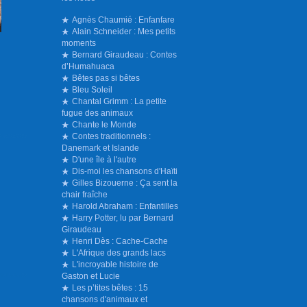
Agnès Chaumié : Enfanfare
Alain Schneider : Mes petits
moments
Bernard Giraudeau : Contes
d’Humahuaca
Bêtes pas si bêtes
Bleu Soleil
Chantal Grimm : La petite
fugue des animaux
Chante le Monde
Contes traditionnels :
Danemark et Islande
D'une île à l'autre
Dis-moi les chansons d'Haïti
Gilles Bizouerne : Ça sent la
chair fraîche
Harold Abraham : Enfantilles
Harry Potter, lu par Bernard
Giraudeau
Henri Dès : Cache-Cache
L'Afrique des grands lacs
L'incroyable histoire de
Gaston et Lucie
Les p’tites bêtes : 15
chansons d'animaux et