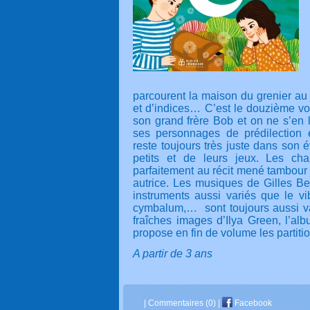
parcourent la maison du grenier au
et d’indices… C’est le douzième v
son grand frère Bob et on ne s’en 
ses personnages de prédilection 
reste toujours très juste dans son 
petits et de leurs jeux. Les cha
parfaitement au récit mené tambour
autrice. Les musiques de Gilles Bel
instruments aussi variés que le vi
cymbalum,…
sont toujours aussi va
fraîches images d’Ilya Green, l’alb
propose en fin de volume les partit
A partir de 3 ans
|
Commentaires (0)
|
Facebook