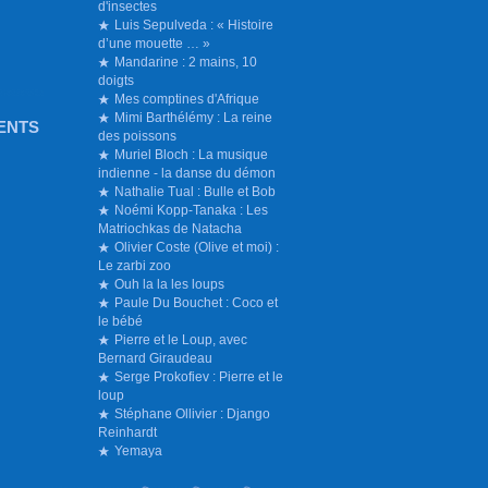
d'insectes
Luis Sepulveda : « Histoire
d’une mouette … »
Mandarine : 2 mains, 10
doigts
Mes comptines d'Afrique
Mimi Barthélémy : La reine
ENTS
des poissons
Muriel Bloch : La musique
indienne - la danse du démon
Nathalie Tual : Bulle et Bob
Noémi Kopp-Tanaka : Les
Matriochkas de Natacha
Olivier Coste (Olive et moi) :
Le zarbi zoo
Ouh la la les loups
Paule Du Bouchet : Coco et
le bébé
Pierre et le Loup, avec
Bernard Giraudeau
Serge Prokofiev : Pierre et le
loup
Stéphane Ollivier : Django
Reinhardt
Yemaya