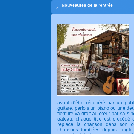
Nouveautés de la rentrée
avant d’être récupéré par un pub
guitare, parfois un piano ou une de
fioriture va droit au cœur par sa sinc
gâteau, chaque titre est précédé d
replace la chanson dans son con
chansons tombées depuis longte