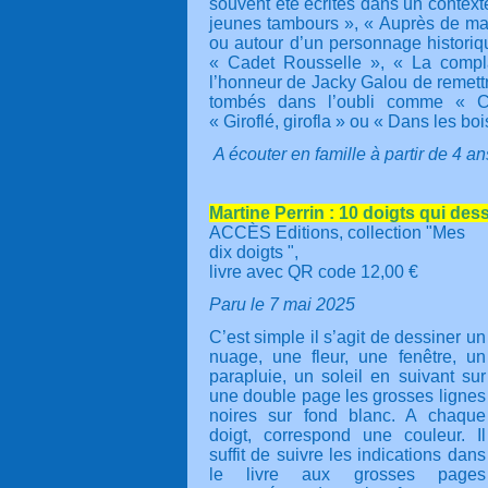
souvent été écrites dans un contexte
jeunes tambours », « Auprès de ma
ou autour d’un personnage historiq
« Cadet Rousselle », « La compla
l’honneur de Jacky Galou de remettr
tombés dans l’oubli comme « C
« Giroflé, girofla » ou « Dans les bo
A écouter en famille à partir de 4 an
Martine Perrin : 10 doigts qui des
ACCÈS Editions, collection "Mes
dix doigts ",
livre avec QR code 12,00 €
Paru le 7 mai 2025
C’est simple il s’agit de dessiner un
nuage, une fleur, une fenêtre, un
parapluie, un soleil en suivant sur
une double page les grosses lignes
noires sur fond blanc. A chaque
doigt, correspond une couleur. Il
suffit de suivre les indications dans
le livre aux grosses pages