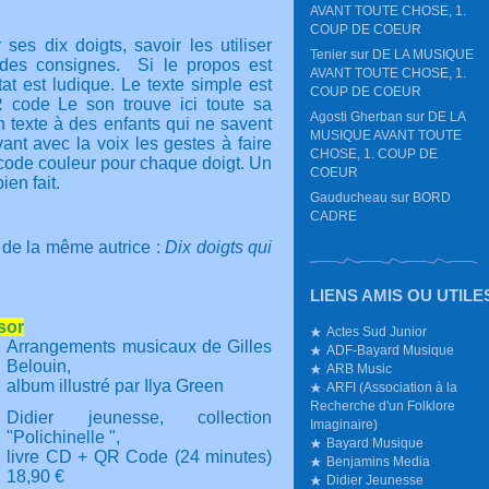
AVANT TOUTE CHOSE, 1.
COUP DE COEUR
 ses dix doigts, savoir les utiliser
Tenier
sur
DE LA MUSIQUE
 des consignes.
Si le propos est
AVANT TOUTE CHOSE, 1.
tat est ludique. Le texte simple est
COUP DE COEUR
 code Le son trouve ici toute sa
Agosti Gherban
sur
DE LA
un texte à des enfants qui ne savent
MUSIQUE AVANT TOUTE
vant avec la voix les gestes à faire
CHOSE, 1. COUP DE
n code couleur pour chaque doigt. Un
COEUR
bien fait.
Gauducheau
sur
BORD
CADRE
 de la même autrice :
Dix doigts qui
LIENS AMIS OU UTILE
sor
Actes Sud Junior
Arrangements musicaux de Gilles
ADF-Bayard Musique
Belouin,
ARB Music
album illustré par Ilya Green
ARFI (Association à la
Recherche d'un Folklore
Didier jeunesse, collection
Imaginaire)
"Polichinelle ",
Bayard Musique
livre CD + QR Code (24 minutes)
Benjamins Media
18,90 €
Didier Jeunesse