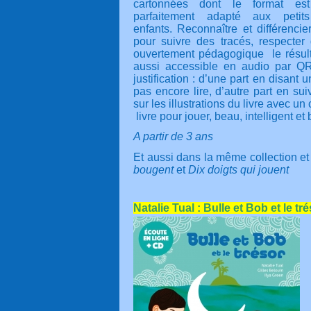
cartonnées dont le format est
parfaitement adapté aux petits
enfants. Reconnaître et différencier
pour suivre des tracés, respecter
ouvertement pédagogique
le résul
aussi accessible en audio par QR
justification : d’une part en disant 
pas encore lire, d’autre part en sui
sur les illustrations du livre avec u
livre pour jouer, beau, intelligent et 
A partir de 3 ans
Et aussi dans la même collection et
bougent
et
Dix doigts qui jouent
Natalie Tual : Bulle et Bob et le
tré