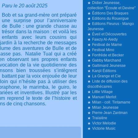
Didier Jeunesse,
Paru le 20 août 2025
collection "Écoute et Devine"
Éditions Des Braques
Bob et sa grand-mère ont préparé
Editions du Rouergue
une surprise pour l’anniversaire
Editions Fleurus - Mango
de Bulle : une grande chasse au
Jeunesse
trésor dans la maison : et voilà les
Éveil et Découvertes
enfants avec leurs cousins qui
Fawzy Al-Aiedy
 jardin à la recherche de messages
Festival de Marne
olume des aventures de Bulle et de
Festival Mino
lasse pas.
Natalie Tual qui a créé
Fonfrède et Becker
en observant ses propres enfants
Gabby Marchand
évocation de la vie quotidienne des
Gallimard Jeunesse
nsons bien troussées s’intègrent
Kanjil Éditions
battant par la voix enjouée de leur
La Grange et Cie
oin qui n’hésite pas à utiliser des
Liste de diffusion des
braphone, le marimba, le guiro, le
discothécaires
Little Village
riées et inventives. Illustré par les
Manuel Merlot
um reprend le texte de l’histoire et
Milan - coll. Tintamarre
ions de cinq chansons.
Milan Jeunesse
Pierre-Jean Zantman
Tralalère
Victor Melodie
Victorie Music