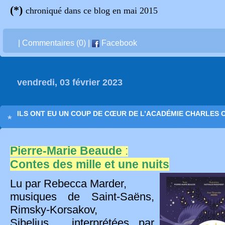
(*)
chroniqué dans ce blog en mai 2015
|
Commentaires (0)
|
Facebook
vendredi, 03 février 2023
ILS ONT EU UN COUP DE CŒUR DE L’ACADÉMIE CHARLES 
Pierre-Marie Beaude
:
Contes des mille et une nuits
Lu par Rebecca Marder,
musiques de Saint-Saëns,
Rimsky-Korsakov,
Sibelius,… interprétées par