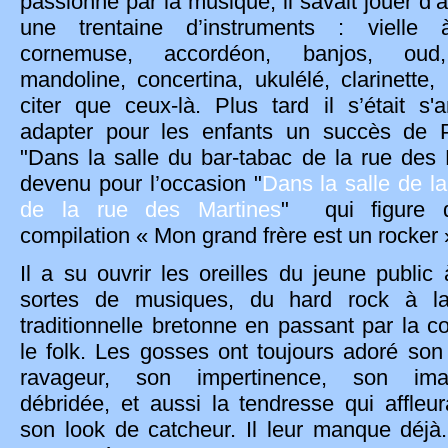
passionné par la musique, il savait jouer d’
une trentaine d’instruments : vielle 
cornemuse, accordéon, banjos, oud
mandoline, concertina, ukulélé, clarinette,
citer que ceux-là. Plus tard il s’était s
adapter pour les enfants un succès de P
"Dans la salle du bar-tabac de la rue des 
devenu pour l’occasion "
Dans la salle de la
de la rue des Martines
"
qui figure 
compilation « Mon grand frère est un rocker 
Il a su ouvrir les oreilles du jeune public 
sortes de musiques, du hard rock à l
traditionnelle bretonne en passant par la co
le folk. Les gosses ont toujours adoré so
ravageur, son impertinence, son imag
débridée, et aussi la tendresse qui affleur
son look de catcheur. Il leur manque déjà.