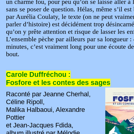
un charme fou, pour peu qu’on se laisse aller à 
sans se poser de question. Hélas, même s’il est 
par Aurélia Coulaty, le texte (on ne peut vraime
parler d’histoire) est décidément trop désincarn
qu’on y prête attention et risque de lasser les en
L’ensemble pèche par ailleurs par sa longueur :
minutes, c’est vraiment long pour une écoute de
bout.
Carole Duffréchou :
Fosfore et les contes des sages
Raconté par Jeanne Cherhal,
Céline Ripoll,
Malika Halbaoui, Alexandre
Pottier
et Jean-Jacques Fdida,
album illustré par Mélodie