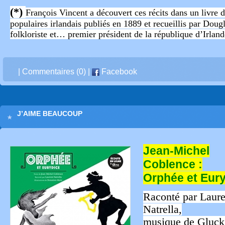
(*)
François Vincent a découvert ces récits dans un livre 
populaires irlandais publiés en 1889 et recueillis par Doug
folkloriste et… premier président de la république d’Irland
|
Commentaires (0)
|
Facebook
J’AIME BEAUCOUP
Jean-Michel
Coblence :
Orphée et Eur
Raconté par Laure
Natrella,
musique de Gluck