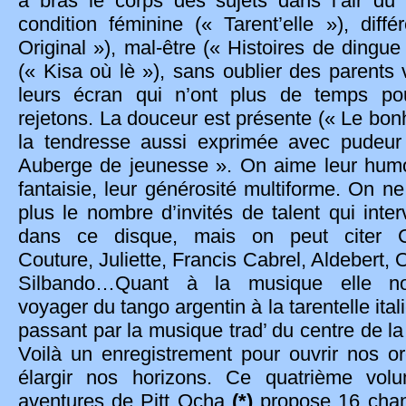
à bras le corps des sujets dans l’air du
condition féminine (« Tarent’elle »), diffé
Original »), mal-être (« Histoires de dingue 
(« Kisa où lè »), sans oublier des parents 
leurs écran qui n’ont plus de temps po
rejetons. La douceur est présente (« Le bonh
la tendresse aussi exprimée avec pudeu
Auberge de jeunesse ». On aime leur humo
fantaisie, leur générosité multiforme. On n
plus le nombre d’invités de talent qui inter
dans ce disque, mais on peut citer Ch
Couture, Juliette, Francis Cabrel, Aldebert,
Silbando…Quant à la musique elle no
voyager du tango argentin à la tarentelle ita
passant par la musique trad’ du centre de la
Voilà un enregistrement pour ouvrir nos ore
élargir nos horizons. Ce quatrième vol
aventures de Pitt Ocha
(*)
propose 16 chan