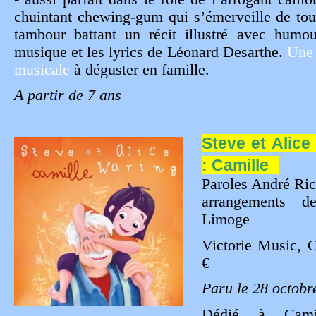
chuintant chewing-gum qui s’émerveille de to
tambour battant un récit illustré avec humou
musique et les lyrics de Léonard Desarthe.
Une
musicale
à déguster en famille.
A partir de 7 ans
Steve et Alice
: Camille
Paroles André Ric
arrangements d
Limoge
Victorie Music, 
€
Paru le 28 octobr
Dédié à Cami