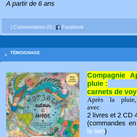
A partir de 6 ans
|
Commentaires (0)
|
Facebook
TÉMOIGNAGE
Compagnie Ap
pluie :
carnets de vo
Après la pluie,
avec
2 livres et 2 CD 
(commandes e
le lien
)