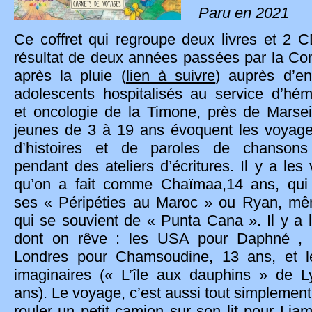
Paru en 2021
Ce coffret qui regroupe deux livres et 2 C
résultat de deux années passées par la C
après la pluie (
lien à suivre
) auprès d’en
adolescents hospitalisés au service d’hém
et oncologie de la Timone, près de Marsei
jeunes de 3 à 19 ans évoquent les voyages
d’histoires et de paroles de chansons 
pendant des ateliers d’écritures. Il y a les
qu’on a fait comme Chaïmaa,14 ans, qui
ses « Péripéties au Maroc » ou Ryan, m
qui se souvient de « Punta Cana ». Il y a 
dont on rêve : les USA pour Daphné , 
Londres pour Chamsoudine, 13 ans, et l
imaginaires (« L’île aux dauphins » de L
ans). Le voyage, c’est aussi tout simplement
rouler un petit camion sur son lit pour Liam