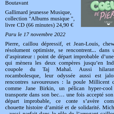
Boutavant
Gallimard jeunesse Musique,
collection "Albums musique ",
livre CD (66 minutes) 24,90 €
Paru le 17 novembre 2022
Pierre, caillou dépressif, et Jean-Louis, ch
résolument optimiste, se rencontrent... dans
d’aspirateur : point de départ improbable d’un
qui mènera les deux compères jusqu’en Ind
coupole du Taj Mahal. Aussi hilara
rocambolesque, leur odyssée aussi est jal
rencontres savoureuses : la poule Millicent 
comme Jane Birkin, un pélican hyper-cool
transporte dans son bec… une fois accepté son
départ improbable, ce conte s’avère co
chouette histoire d’amitié et de solidarité. Mic
- aussi parfait dans le rôle de l’arrogant caill